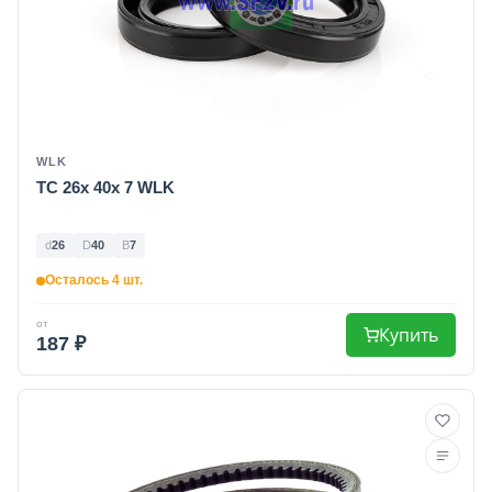
WLK
TC 26x 40x 7 WLK
d
26
D
40
B
7
Осталось 4 шт.
от
Купить
187 ₽