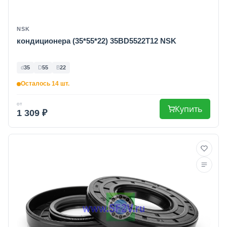
NSK
кондиционера (35*55*22) 35BD5522T12 NSK
d
35
D
55
B
22
Осталось 14 шт.
от
Купить
1 309 ₽