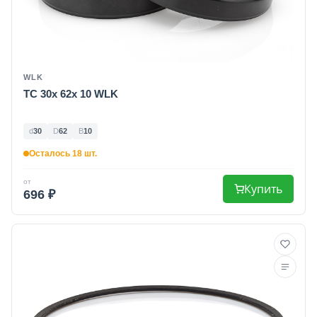
WLK
TC 30x 62x 10 WLK
d
30
D
62
B
10
Осталось 18 шт.
от
Купить
696 ₽