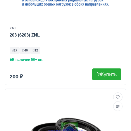
ZNL
203 (6203) ZNL
d
17
D
40
B
12
В наличии 50+ шт.
от
Купить
200 ₽