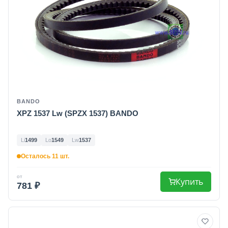
BANDO
XPZ 1537 Lw (SPZX 1537) BANDO
Li
1499
Lo
1549
Lw
1537
Осталось 11 шт.
от
Купить
781 ₽