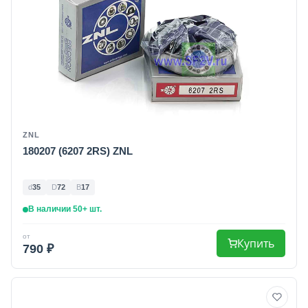
ZNL
180207 (6207 2RS) ZNL
d
35
D
72
B
17
В наличии 50+ шт.
от
Купить
790 ₽