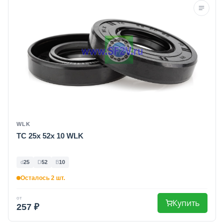
WLK
TC 25x 52x 10 WLK
d
25
D
52
B
10
Осталось 2 шт.
от
Купить
257 ₽