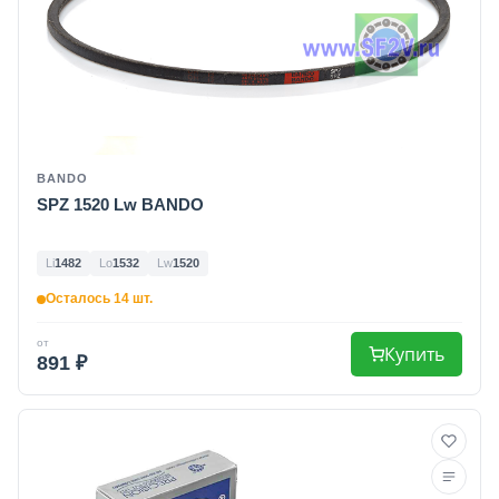
BANDO
SPZ 1520 Lw BANDO
Li
1482
Lo
1532
Lw
1520
Осталось 14 шт.
от
Купить
891 ₽