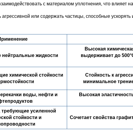
 взаимодействовать с материалом уплотнения, что влияет на
ь агрессивной или содержать частицы, способные ускорять
Применение
Высокая химическая
е нейтральные жидкости
выдерживает до 500°
щие химической стойкости
Стойкость к агресс
ермостойкости
минимальное трение
ерекачки воды, нефти и
Высокая эластичность,
фтепродуктов
 требующие усиленной
ской стойкости и
Сочетает свойства графи
лопроводности