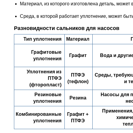
Материал, из которого изготовлена деталь, может
Среда, в которой работает уплотнение, может быт
Разновидности сальников для насосов
Тип уплотнения
Материал
Графитовые
Графит
Вода и други
уплотнения
Уплотнения из
ПТФЭ
Среды, требую
ПТФЭ
(тефлон)
и т
(фторопласт)
Резиновые
Насосы для п
Резина
уплотнения
не
Применения,
Комбинированные
Графит +
химиче
уплотнения
ПТФЭ
теп