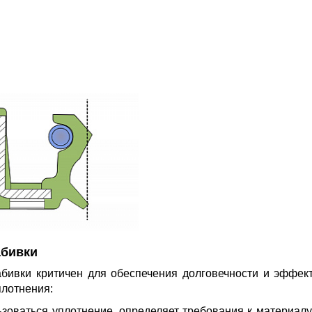
абивки
бивки критичен для обеспечения долговечности и эффек
плотнения:
ьзоваться уплотнение, определяет требования к материа