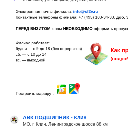
Электронная почты филиала:
info@sf2v.ru
Контактные телефоны филиала: +7 (495) 183-34-33,
доб. 
П
ЕРЕД ВИЗИТОМ
к нам
Н
ЕОБХОДИМО
оформить пропус
Филиал работает:
будни — с 9 до 18 (без перерывов)
Как п
сб. — с 10 до 14
(подро
вс. — выходной
Построить маршрут:
АВК ПОДШИПНИК - Клин
МО, г. Клин, Ленинградское шоссе 88 км