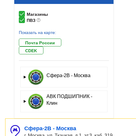
Магазины
ПВЗ
Показать на карте:
Почта России
CDEK
Сфера-2В - Москва
АВК ПОДШИПНИК -
Клин
Сфера-2В - Москва
г. Москва, ул. Ткацкая, д.1, эт.3, каб. 319