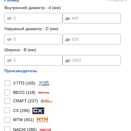
Размер
Сбросить
Внутренний диаметр - d (мм)
от
до
Наружный диаметр - D (мм)
от
до
Ширина - B (мм)
от
до
Производитель
3 ГПЗ (
165
)
BECO (
118
)
CRAFT (
237
)
CX (
295
)
MTM (
451
)
NACHI (
285
)