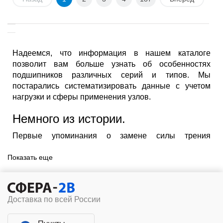
Надеемся, что информация в нашем каталоге
позволит вам больше узнать об особенностях
подшипников различных серий и типов. Мы
постарались систематизировать данные с учетом
нагрузки и сферы применения узлов.
Немного из истории.
Первые упоминания о замене силы трения
скольжения на трение качения, а именно этот
Показать еще
принцип используется в подшипниках качения,
датируются периодом истории Древнего Египта. В
частности упоминается о применении круглых
бревен для транспортировки строительных
Доставка по всей России
материалов, при строительстве пирамид, но также
есть данные о применении жидкостей, которыми