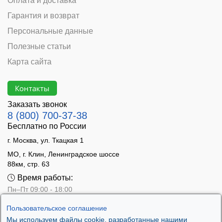
Оплата и доставка
Эффективно работает в узлах с радиальными и
Гарантия и возврат
осевыми нагрузками, что и предопределило успех
Персональные данные
серии. На сегодняшний день радиальные
подшипники – наиболее распространенный в
Полезные статьи
эксплуатации тип. В качестве тел качения выступают
Карта сайта
металлические шарики, расположенные в ряд.
Движение тел качения обеспечивается по дорожкам
Контакты
на внутреннем и внешнем кольце. Огромный выбор
моделей позволяет найти подходящий вариант по
Заказать звонок
массогабаритным характеристикам, исполнению
8 (800) 700-37-38
боковых защитных уплотнителей и другим
Бесплатно по России
характеристикам.
г. Москва, ул. Ткацкая 1
Применение этого типа подшипников повсеместно,
МО, г. Клин, Ленинградское шоссе
от детских игрушек и бытовых приборов до отраслей
88км, стр. 63
высокоточного машиностроения, авиакосмического
Время работы:
применения.
Пн–Пт 09:00 - 18:00
Сб 10:00 - 14:00
Пользовательское соглашение
Вс - выходной
Мы используем файлы cookie, разработанные нашими