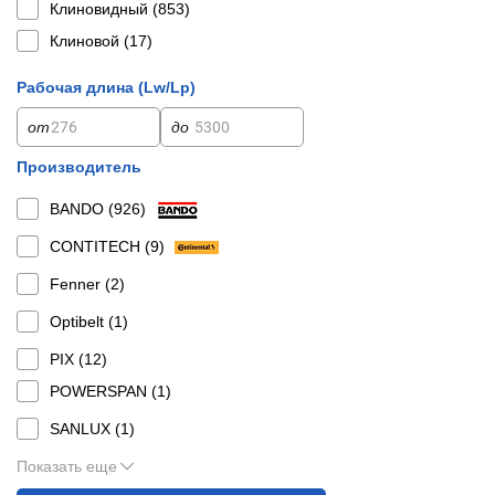
Клиновидный (
853
)
Клиновой (
17
)
Рабочая длина (Lw/Lp)
от
до
Производитель
BANDO (
926
)
CONTITECH (
9
)
Fenner (
2
)
Optibelt (
1
)
PIX (
12
)
POWERSPAN (
1
)
SANLUX (
1
)
Показать еще