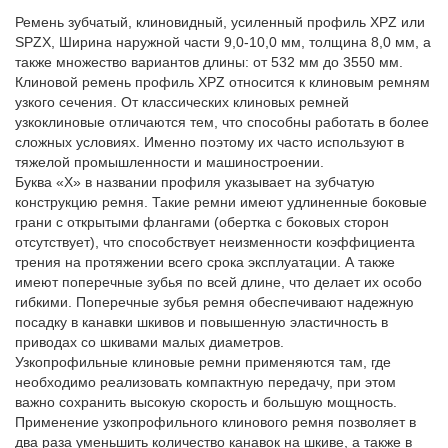
Ремень зубчатый, клиновидный, усиленный профиль XPZ или
SPZX, Ширина наружной части 9,0-10,0 мм, толщина 8,0 мм, а
также множество вариантов длины: от 532 мм до 3550 мм.
Клиновой ремень профиль XPZ относится к клиновым ремням
узкого сечения. От классических клиновых ремней
узкоклиновые отличаются тем, что способны работать в более
сложных условиях. Именно поэтому их часто используют в
тяжелой промышленности и машиностроении.
Буква «Х» в названии профиля указывает на зубчатую
конструкцию ремня. Такие ремни имеют удлиненные боковые
грани с открытыми флангами (обертка с боковых сторон
отсутствует), что способствует неизменности коэффициента
трения на протяжении всего срока эксплуатации. А также
имеют поперечные зубья по всей длине, что делает их особо
гибкими. Поперечные зубья ремня обеспечивают надежную
посадку в канавки шкивов и повышенную эластичность в
приводах со шкивами малых диаметров.
Узкопрофильные клиновые ремни применяются там, где
необходимо реализовать компактную передачу, при этом
важно сохранить высокую скорость и большую мощность.
Применение узкопрофильного клинового ремня позволяет в
два раза уменьшить количество канавок на шкиве, а также в