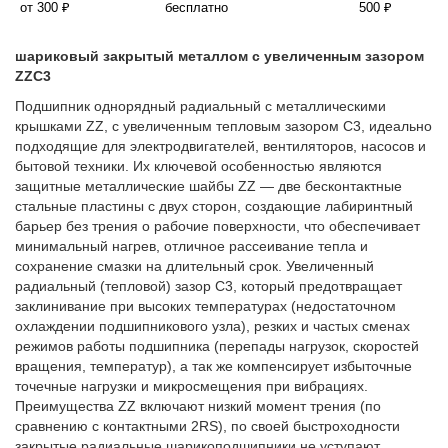
от 300 ₽
бесплатно
500 ₽
шариковый закрытый металлом с увеличенным зазором
ZZC3
Подшипник однорядный радиальный с металлическими
крышками ZZ, с увеличенным тепловым зазором C3, идеально
подходящие для электродвигателей, вентиляторов, насосов и
бытовой техники. Их ключевой особенностью являются
защитные металлические шайбы ZZ — две бесконтактные
стальные пластины с двух сторон, создающие лабиринтный
барьер без трения о рабочие поверхности, что обеспечивает
минимальный нагрев, отличное рассеивание тепла и
сохранение смазки на длительный срок. Увеличенный
радиальный (тепловой) зазор C3, который предотвращает
заклинивание при высоких температурах (недостаточном
охлаждении подшипникового узла), резких и частых сменах
режимов работы подшипника (перепады нагрузок, скоростей
вращения, температур), а так же компенсирует избыточные
точечные нагрузки и микросмещения при вибрациях.
Преимущества ZZ включают низкий момент трения (по
сравнению с контактными 2RS), по своей быстроходности
закрытые радиальные шарикоподшипники не уступают