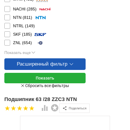
NACHI (
285
)
NTN (
811
)
NTRL (
149
)
SKF (
185
)
ZNL (
654
)
Показать еще
Расширенный фильтр
Подшипник 63 /28 ZZC3 NTN
Поделиться