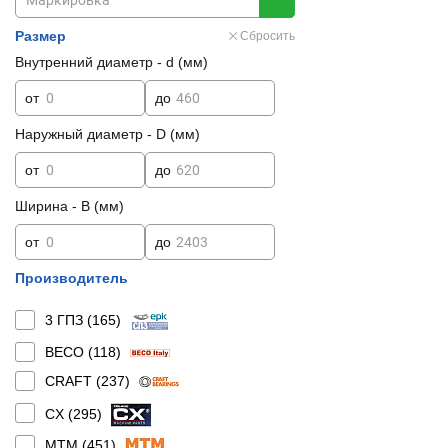
Размер
Сбросить
Внутренний диаметр - d (мм)
от
до
Наружный диаметр - D (мм)
от
до
Ширина - B (мм)
от
до
Производитель
3 ГПЗ (
165
)
BECO (
118
)
CRAFT (
237
)
CX (
295
)
MTM (
451
)