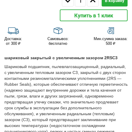
В корзину
Купить в 1 клик
Доставка:
Самовывоз:
Мин.сумма заказа:
от 300 ₽
бесплатно
500 ₽
шариковый закрытый с увеличенным зазором 2RSС3
Шариковый подшипник, пылевлагозащищенный, радиальный,
с увеличенным тепловым зазором C3, закрытый с двух сторон
контактными резинометаллическими уплотнениями (2RS —
Rubber Seals), которые обеспечивают отличную герметичность
(надежно защищают внутренние дорожки и тела качения от
пыли, грязи, влаги и других загрязнений, одновременно
предотвращая утечку смазки, что значительно продлевает
срок службы в эксплуатации без дополнительного
обслуживания), и увеличенным радиальным (тепловым)
зазором (C3), который предотвращает заклинивание при
высоких температурах (недостаточном охлаждении
подшипникового узла), резких и частых сменах режимов