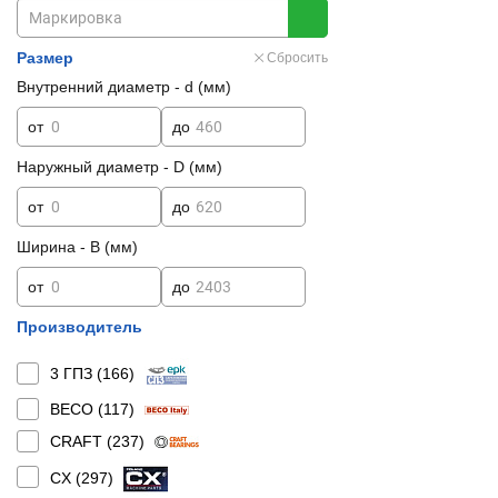
Размер
Сбросить
Внутренний диаметр - d (мм)
от
до
Наружный диаметр - D (мм)
от
до
Ширина - B (мм)
от
до
Производитель
3 ГПЗ (
166
)
BECO (
117
)
CRAFT (
237
)
CX (
297
)