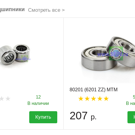
дшипники
Смотреть все >
80201 (6201 ZZ) MTM
12
В наличии
В н
207
р.
Купить