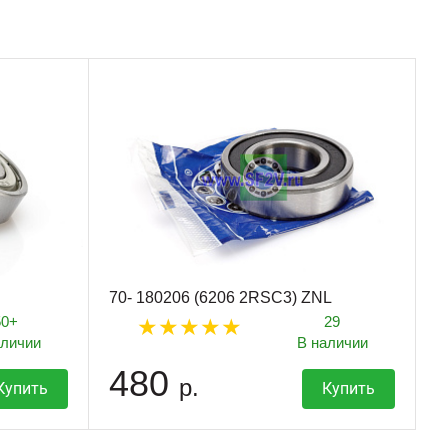
70- 180206 (6206 2RSC3) ZNL
50+
29
аличии
В наличии
480
р.
Купить
Купить