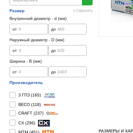
Размер
Сбросить
Внутренний диаметр - d (мм)
от
до
Наружный диаметр - D (мм)
от
до
Ширина - B (мм)
от
до
Производитель
3 ГПЗ (
165
)
BECO (
118
)
CRAFT (
237
)
CX (
296
)
РАЗМЕРЫ И ХАР
MTM (
451
)