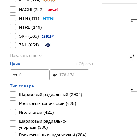
NACHI (
282
)
NTN (
811
)
NTRL (
149
)
SKF (
185
)
ZNL (
654
)
Показать еще
Цена
Сбросить
от
до
Тип товара
Шариковый радиальный (
2904
)
Роликовый конический (
625
)
Игольчатый (
421
)
Шариковый радиально-
упорный (
330
)
Роликовый цилиндрический (
284
)