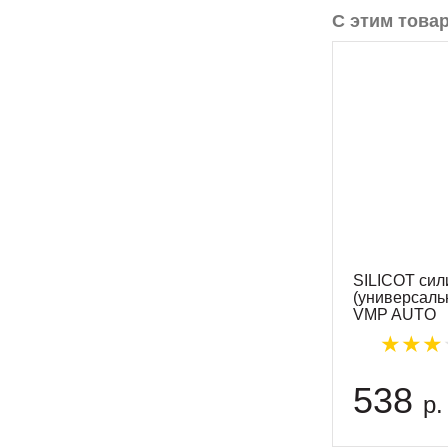
С этим това
SILICOT сил
(универсаль
VMP AUTO
538
р.