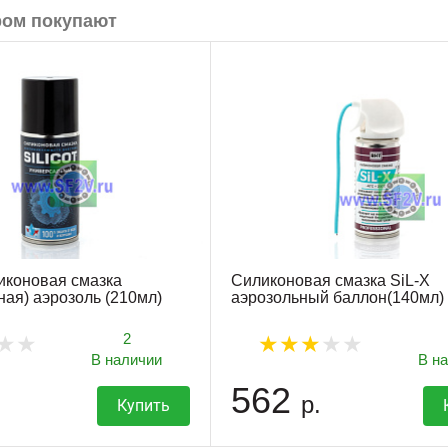
ром покупают
иконовая смазка
Силиконовая смазка SiL-X
ная) аэрозоль (210мл)
аэрозольный баллон(140мл)
2
В наличии
В н
562
р.
Купить