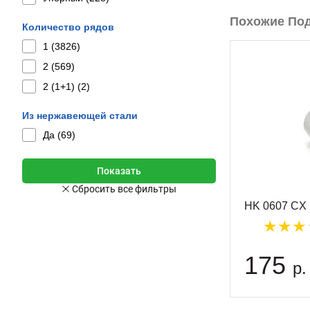
Похожие По
Количество рядов
1 (
3826
)
2 (
569
)
2 (1+1) (
2
)
Из нержавеющей стали
Да (
69
)
HK 0607 CX
175
р.