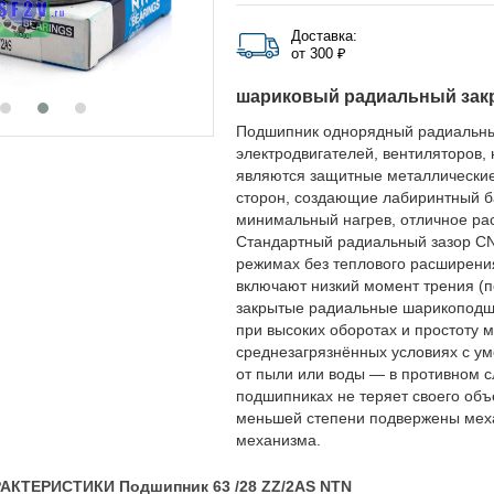
Доставка:
от 300 ₽
шариковый радиальный зак
Подшипник однорядный радиальны
электродвигателей, вентиляторов,
являются защитные металлические
сторон, создающие лабиринтный ба
минимальный нагрев, отличное рас
Стандартный радиальный зазор CN
режимах без теплового расширени
включают низкий момент трения (п
закрытые радиальные шарикоподши
при высоких оборотах и простоту 
среднезагрязнённых условиях с ум
от пыли или воды — в противном с
подшипниках не теряет своего объ
меньшей степени подвержены меха
механизма.
АКТЕРИСТИКИ Подшипник 63 /28 ZZ/2AS NTN