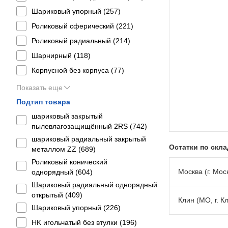
Шариковый упорный (
257
)
Роликовый сферический (
221
)
Роликовый радиальный (
214
)
Шарнирный (
118
)
Корпусной без корпуса (
77
)
Показать еще
Подтип товара
шариковый закрытый
пылевлагозащищённый 2RS (
742
)
шариковый радиальный закрытый
Остатки по скл
металлом ZZ (
689
)
Роликовый конический
Москва (г. Моск
однорядный (
604
)
Шариковый радиальный однорядный
открытый (
409
)
Клин (МО, г. К
Шариковый упорный (
226
)
HK игольчатый без втулки (
196
)