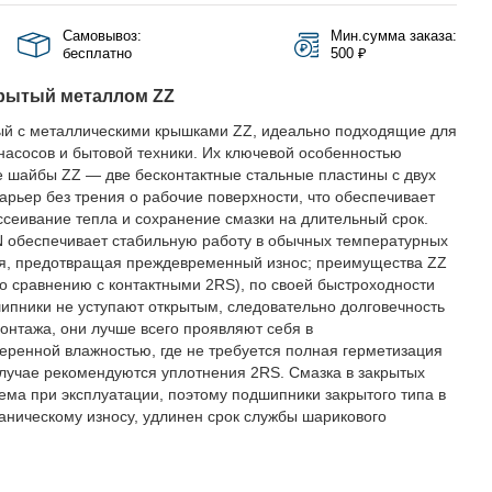
Самовывоз:
Мин.сумма заказа:
бесплатно
500 ₽
рытый металлом ZZ
й с металлическими крышками ZZ, идеально подходящие для
 насосов и бытовой техники. Их ключевой особенностью
 шайбы ZZ — две бесконтактные стальные пластины с двух
рьер без трения о рабочие поверхности, что обеспечивает
сеивание тепла и сохранение смазки на длительный срок.
 обеспечивает стабильную работу в обычных температурных
я, предотвращая преждевременный износ; преимущества ZZ
о сравнению с контактными 2RS), по своей быстроходности
пники не уступают открытым, следовательно долговечность
монтажа, они лучше всего проявляют себя в
еренной влажностью, где не требуется полная герметизация
лучае рекомендуются уплотнения 2RS. Смазка в закрытых
ема при эксплуатации, поэтому подшипники закрытого типа в
ническому износу, удлинен срок службы шарикового