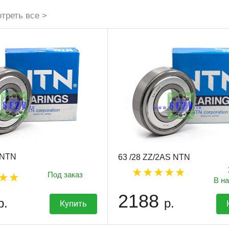
треть все >
 NTN
63 /28 ZZ/2AS NTN
Под заказ
В н
2188
р.
р.
Купить