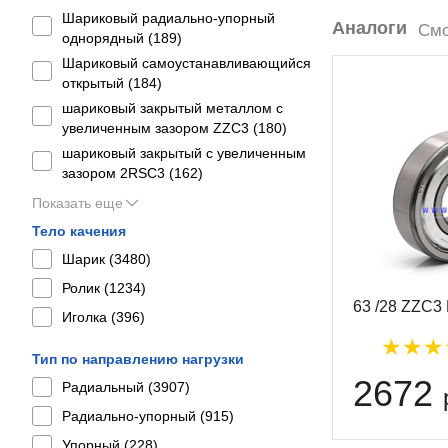
Шариковый радиально-упорный
Аналоги
Смо
однорядный (
189
)
Шариковый самоустанавливающийся
открытый (
184
)
шариковый закрытый металлом с
увеличенным зазором ZZC3 (
180
)
шариковый закрытый с увеличенным
зазором 2RSС3 (
162
)
Показать еще
Тело качения
Шарик (
3480
)
Ролик (
1234
)
63 /28 ZZC3
Иголка (
396
)
Тип по направлению нагрузки
2672
Радиальный (
3907
)
Радиально-упорный (
915
)
Упорный (
228
)