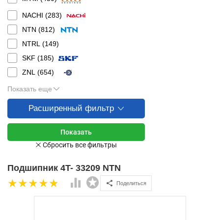
NACHI (
283
)
NTN (
812
)
NTRL (
149
)
SKF (
185
)
ZNL (
654
)
Показать еще
Расширенный фильтр
Подшипник 4T- 33209 NTN
Поделиться