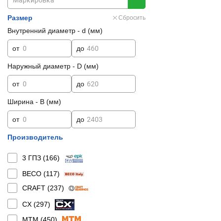
Размер
Сбросить
Внутренний диаметр - d (мм)
от
до
Наружный диаметр - D (мм)
от
до
Ширина - B (мм)
от
до
Производитель
3 ГПЗ (
166
)
BECO (
117
)
CRAFT (
237
)
CX (
297
)
MTM (
450
)