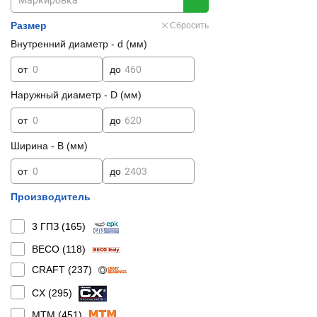
Размер
Сбросить
Внутренний диаметр - d (мм)
от
до
Наружный диаметр - D (мм)
от
до
Ширина - B (мм)
от
до
Производитель
3 ГПЗ (
165
)
BECO (
118
)
CRAFT (
237
)
CX (
295
)
MTM (
451
)