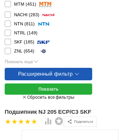
MTM (
451
)
NACHI (
283
)
NTN (
811
)
NTRL (
149
)
SKF (
185
)
ZNL (
654
)
Показать еще
Расширенный фильтр
Подшипник NJ 205 ECP/C3 SKF
Поделиться