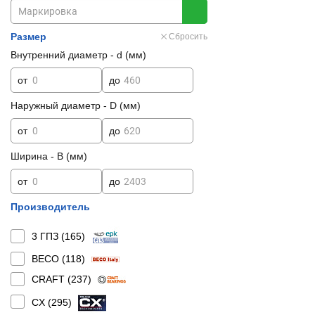
Размер
Сбросить
Внутренний диаметр - d (мм)
от
до
Наружный диаметр - D (мм)
от
до
Ширина - B (мм)
от
до
Производитель
3 ГПЗ (
165
)
BECO (
118
)
CRAFT (
237
)
CX (
295
)