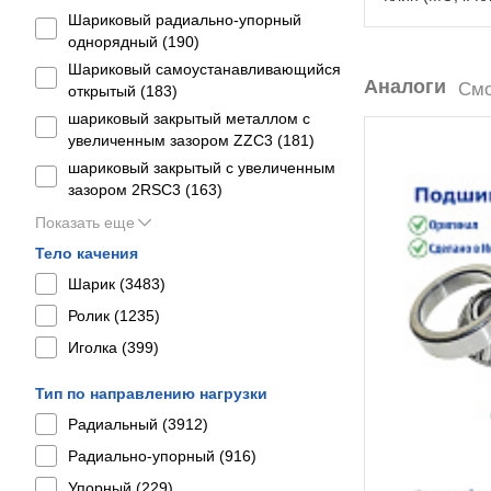
Шариковый радиально-упорный
однорядный (
190
)
Шариковый самоустанавливающийся
Аналоги
Смо
открытый (
183
)
шариковый закрытый металлом с
увеличенным зазором ZZC3 (
181
)
шариковый закрытый с увеличенным
зазором 2RSС3 (
163
)
Показать еще
Тело качения
Шарик (
3483
)
Ролик (
1235
)
Иголка (
399
)
Тип по направлению нагрузки
Радиальный (
3912
)
Радиально-упорный (
916
)
Упорный (
229
)