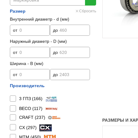
Размер
Сбросить
Внутренний диаметр - d (мм)
от
до
Наружный диаметр - D (мм)
от
до
Ширина - B (мм)
от
до
Производитель
3 ГПЗ (
166
)
BECO (
117
)
CRAFT (
237
)
РАЗМЕРЫ И ХАР
CX (
297
)
MTM (
450
)