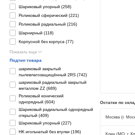
Шариковый упорный (
258
)
Роликовый сферический (
221
)
Роликовый радиальный (
216
)
Шарнирный (
118
)
Корпусной без корпуса (
77
)
Показать еще
Подтип товара
шариковый закрытый
пылевлагозащищённый 2RS (
742
)
шариковый радиальный закрытый
металлом ZZ (
689
)
Роликовый конический
однорядный (
604
)
Остатки по скл
Шариковый радиальный однорядный
открытый (
409
)
Москва (г. Моск
Шариковый упорный (
227
)
HK игольчатый без втулки (
196
)
Клин (МО, г. К