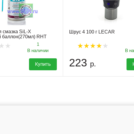
 смазка SiL-X
Шрус 4 100 г LECAR
й баллон(270мл) RHT
1
В наличии
В н
223
р.
Купить