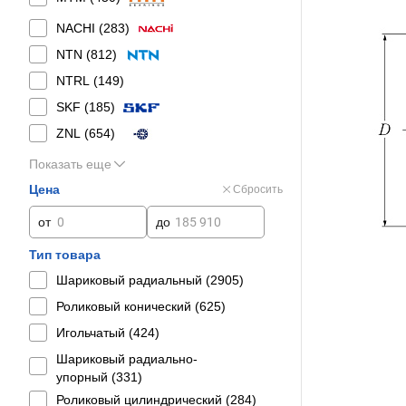
NACHI (
283
)
NTN (
812
)
NTRL (
149
)
SKF (
185
)
ZNL (
654
)
Показать еще
Цена
Сбросить
от
до
Тип товара
Шариковый радиальный (
2905
)
Роликовый конический (
625
)
Игольчатый (
424
)
Шариковый радиально-
упорный (
331
)
Роликовый цилиндрический (
284
)