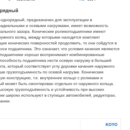
орядный
 однорядный, предназначен для эксплуатации в
радиальными и осевыми нагрузками, имеет возможность
адиального зазора. Конические роликоподшипники имеют
ружного колец, между которыми находится комплект
щие конических поверхностей продолжить, то они сойдутся в
 оси подшипника. Это означает, что условия качения являются
оподшипники хорошо воспринимают комбинированные
Способность подшипника нести осевую нагрузку в большей
та, который соответствует углу дорожки качения наружного
ьше грузоподъемность по осевой нагрузке. Конические
 конструкцию, т.е. внутреннее кольцо с роликами и
ый может быть смонтирован отдельно от наружного кольца.
ысокую грузоподъёмность и устойчивость при высоких
ики широко используют в ступицах автомобилей, редукторах,
вании.
KOYO