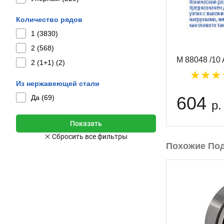
Количество рядов
1 (
3830
)
2 (
568
)
M 88048 /10
2 (1+1) (
2
)
Из нержавеющей стали
604
Да (
69
)
р.
Похожие По