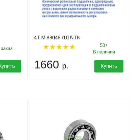
4T-M 88048 /10 NTN
50+
 заказ
В наличии
1660
р.
Купить
Купить