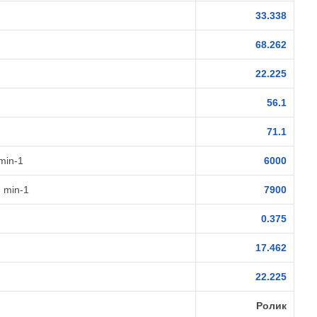
33.338
68.262
22.225
56.1
71.1
min-1
6000
 min-1
7900
0.375
17.462
22.225
Ролик