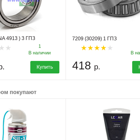
NA 4913 ) 3 ГПЗ
7209 (30209) 1 ГПЗ
1
В наличии
В н
418
р.
р.
Купить
ром покупают