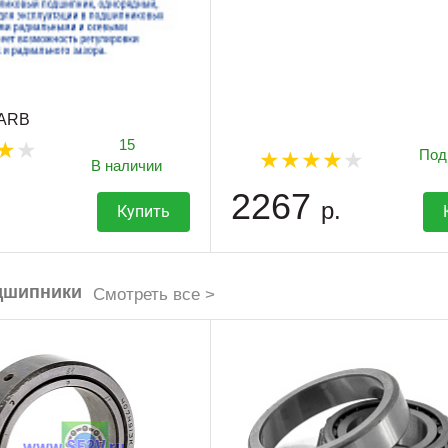
 ARB
15
Под
В наличии
2267
р.
Купить
дшипники
Смотреть все >