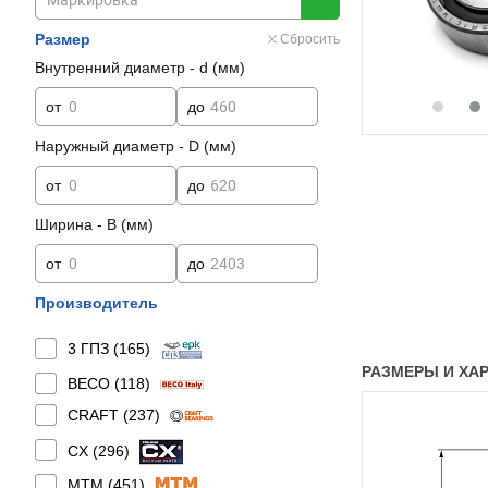
Размер
Сбросить
Внутренний диаметр - d (мм)
от
до
Наружный диаметр - D (мм)
от
до
Ширина - B (мм)
от
до
Производитель
3 ГПЗ (
165
)
РАЗМЕРЫ И ХАРА
BECO (
118
)
CRAFT (
237
)
CX (
296
)
MTM (
451
)