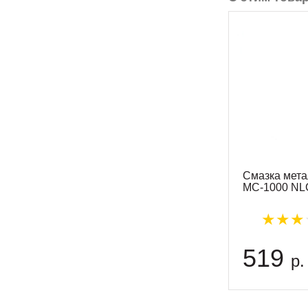
Смазка мет
МС-1000 NLG
519
р.