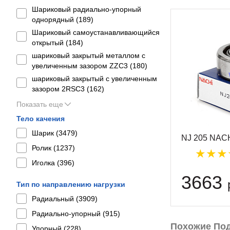
Шариковый радиально-упорный
однорядный (
189
)
Шариковый самоустанавливающийся
открытый (
184
)
шариковый закрытый металлом с
увеличенным зазором ZZC3 (
180
)
шариковый закрытый с увеличенным
зазором 2RSС3 (
162
)
Показать еще
Тело качения
Шарик (
3479
)
NJ 205 NAC
Ролик (
1237
)
Иголка (
396
)
3663
Тип по направлению нагрузки
Радиальный (
3909
)
Радиально-упорный (
915
)
Похожие По
Упорный (
228
)