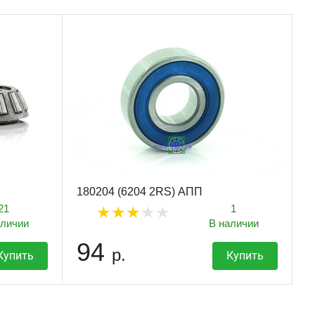
180204 (6204 2RS) АПП
21
1
аличии
В наличии
94
р.
Купить
Купить