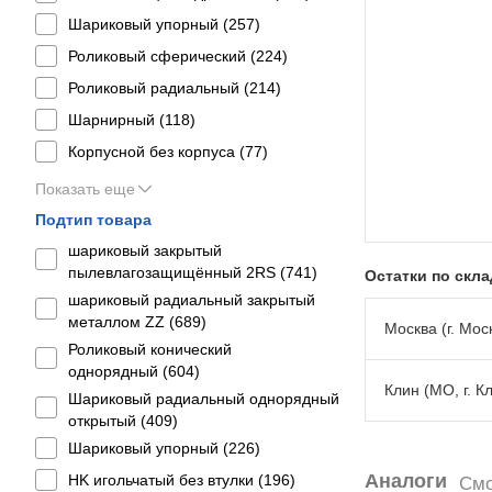
Шариковый упорный (
257
)
Роликовый сферический (
224
)
Роликовый радиальный (
214
)
Шарнирный (
118
)
Корпусной без корпуса (
77
)
Показать еще
Подтип товара
шариковый закрытый
пылевлагозащищённый 2RS (
741
)
Остатки по скл
шариковый радиальный закрытый
металлом ZZ (
689
)
Москва (г. Моск
Роликовый конический
однорядный (
604
)
Клин (МО, г. К
Шариковый радиальный однорядный
открытый (
409
)
Шариковый упорный (
226
)
Аналоги
HK игольчатый без втулки (
196
)
Смо