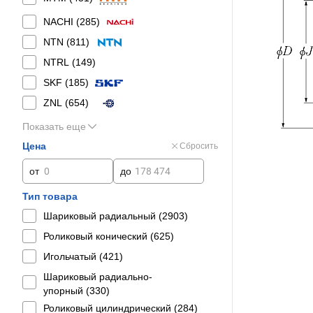
NACHI (
285
)
NTN (
811
)
NTRL (
149
)
SKF (
185
)
ZNL (
654
)
Показать еще
Цена
Сбросить
от
до
Тип товара
Шариковый радиальный (
2903
)
Роликовый конический (
625
)
Игольчатый (
421
)
Шариковый радиально-
упорный (
330
)
Роликовый цилиндрический (
284
)