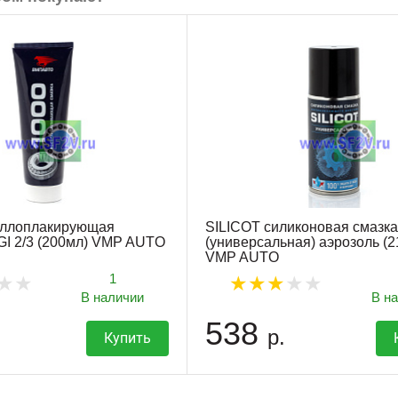
аллоплакирующая
SILICOT силиконовая смазка
I 2/3 (200мл) VMP AUTO
(универсальная) аэрозоль (2
VMP AUTO
1
В наличии
В н
538
р.
Купить