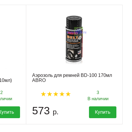
Аэрозоль для ремней BD-100 170мл
10мл)
ABRO
2
3
аличии
В наличии
573
р.
Купить
Купить