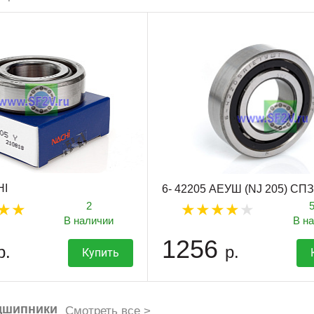
HI
6- 42205 АЕУШ (NJ 205) СПЗ
2
В наличии
В н
1256
р.
р.
Купить
дшипники
Смотреть все >