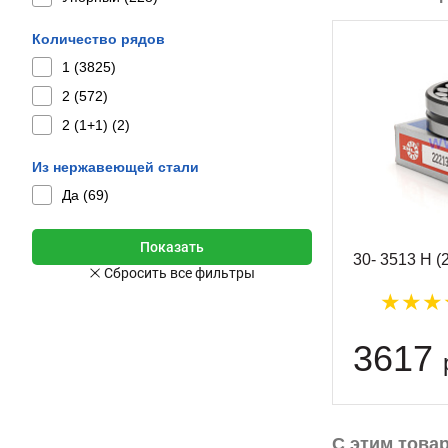
Количество рядов
1 (
3825
)
2 (
572
)
2 (1+1) (
2
)
Из нержавеющей стали
Да (
69
)
30- 3513 Н 
3617
С этим това