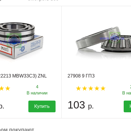
(22213 MBW33C3) ZNL
27908 9 ГПЗ
4
В наличии
В н
103
р.
р.
Купить
ром покупают