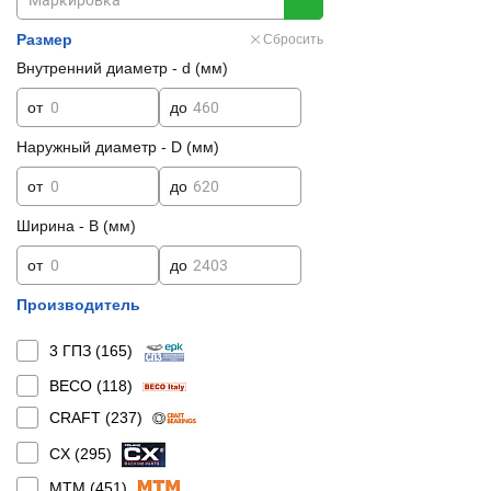
Размер
Сбросить
Внутренний диаметр - d (мм)
от
до
Наружный диаметр - D (мм)
от
до
Ширина - B (мм)
от
до
Производитель
3 ГПЗ (
165
)
BECO (
118
)
CRAFT (
237
)
CX (
295
)
MTM (
451
)