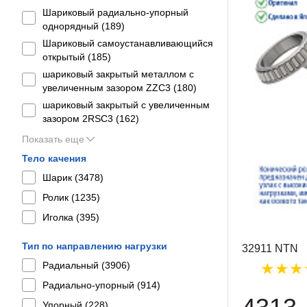
Шариковый радиально-упорный
однорядный (
189
)
Шариковый самоустанавливающийся
открытый (
185
)
шариковый закрытый металлом с
увеличенным зазором ZZC3 (
180
)
шариковый закрытый с увеличенным
зазором 2RSС3 (
162
)
Показать еще
Тело качения
Шарик (
3478
)
Ролик (
1235
)
Иголка (
395
)
Тип по направлению нагрузки
32911 NTN
Радиальный (
3906
)
Радиально-упорный (
914
)
Упорный (
228
)