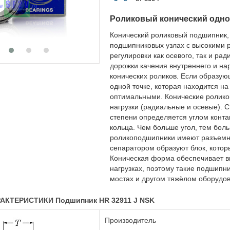
Роликовый конический одн
Конический роликовый подшипник,
подшипниковых узлах с высокими 
регулировки как осевого, так и р
дорожки качения внутреннего и на
конических роликов. Если образую
одной точке, которая находится на
оптимальными. Конические ролик
нагрузки (радиальные и осевые). 
степени определяется углом контак
кольца. Чем больше угол, тем бол
роликоподшипники имеют разъемную
сепаратором образуют блок, котор
Коническая форма обеспечивает в
нагрузках, поэтому такие подшипн
мостах и другом тяжёлом оборудо
АКТЕРИСТИКИ Подшипник HR 32911 J NSK
Производитель