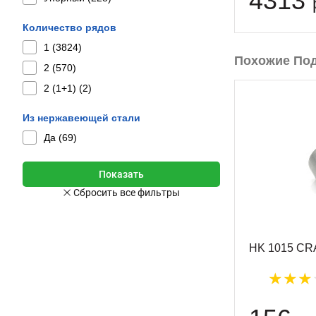
4313
Количество рядов
1 (
3824
)
Похожие По
2 (
570
)
2 (1+1) (
2
)
Из нержавеющей стали
Да (
69
)
HK 1015 CR