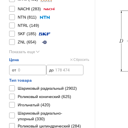
NACHI (
283
)
NTN (
811
)
NTRL (
149
)
SKF (
185
)
ZNL (
654
)
Показать еще
Цена
Сбросить
от
до
Тип товара
Шариковый радиальный (
2902
)
Роликовый конический (
625
)
Игольчатый (
420
)
Шариковый радиально-
упорный (
330
)
Роликовый цилиндрический (
284
)