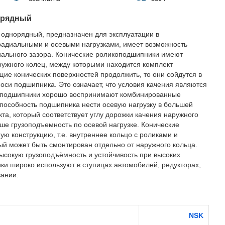
орядный
 однорядный, предназначен для эксплуатации в
радиальными и осевыми нагрузками, имеет возможность
адиального зазора. Конические роликоподшипники имеют
ружного колец, между которыми находится комплект
щие конических поверхностей продолжить, то они сойдутся в
 оси подшипника. Это означает, что условия качения являются
оподшипники хорошо воспринимают комбинированные
Способность подшипника нести осевую нагрузку в большей
та, который соответствует углу дорожки качения наружного
ьше грузоподъемность по осевой нагрузке. Конические
 конструкцию, т.е. внутреннее кольцо с роликами и
ый может быть смонтирован отдельно от наружного кольца.
ысокую грузоподъёмность и устойчивость при высоких
ики широко используют в ступицах автомобилей, редукторах,
вании.
NSK