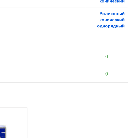
конический
Роликовый
конический
однорядный
0
0