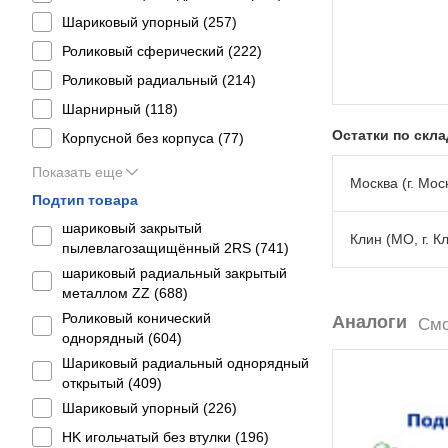
Шариковый упорный (
257
)
Роликовый сферический (
222
)
Роликовый радиальный (
214
)
Шарнирный (
118
)
Остатки по скл
Корпусной без корпуса (
77
)
Показать еще
Москва (г. Моск
Подтип товара
шариковый закрытый
Клин (МО, г. К
пылевлагозащищённый 2RS (
741
)
шариковый радиальный закрытый
металлом ZZ (
688
)
Роликовый конический
Аналоги
Смо
однорядный (
604
)
Шариковый радиальный однорядный
открытый (
409
)
Шариковый упорный (
226
)
HK игольчатый без втулки (
196
)