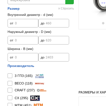
Размер
Сбросить
Внутренний диаметр - d (мм)
от
до
Наружный диаметр - D (мм)
от
до
Ширина - B (мм)
от
до
Производитель
3 ГПЗ (
165
)
BECO (
118
)
CRAFT (
237
)
РАЗМЕРЫ И ХАР
CX (
295
)
MTM (
451
)