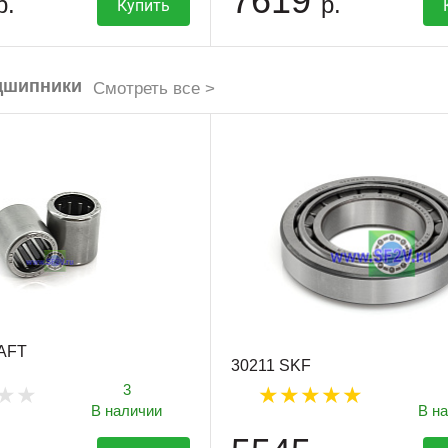
7619
р.
р.
Купить
дшипники
Смотреть все >
AFT
30211 SKF
3
В наличии
В н