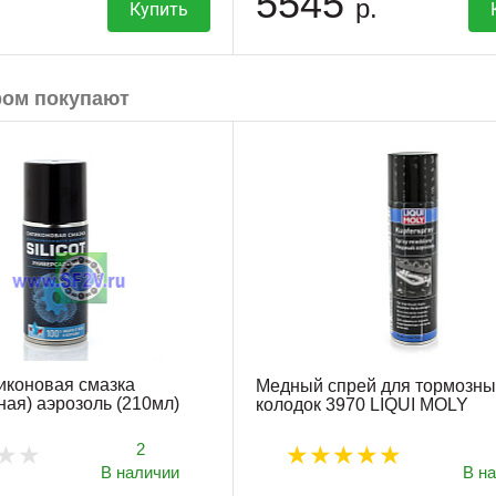
5545
р.
Купить
ром покупают
иконовая смазка
Медный спрей для тормозны
ная) аэрозоль (210мл)
колодок 3970 LIQUI MOLY
2
В наличии
В н