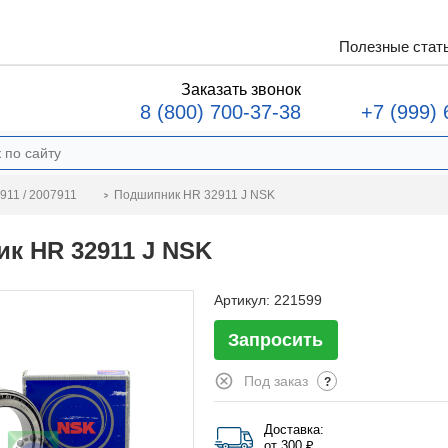
Полезные стат
Заказать звонок
8 (800) 700-37-38
+7 (999) 
Подшипник HR 32911 J NSK
911 / 2007911
к HR 32911 J NSK
Артикул:
221599
Запросить
Под заказ
?
Доставка:
от 300 ₽