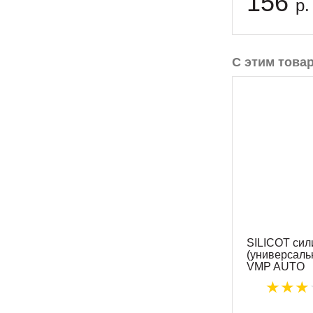
156
р.
С этим това
SILICOT сил
(универсаль
VMP AUTO