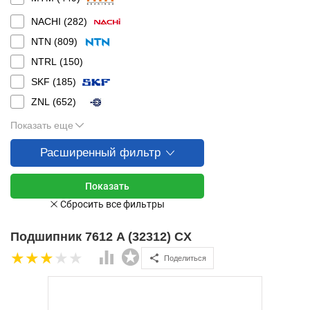
NACHI (
282
)
NTN (
809
)
NTRL (
150
)
SKF (
185
)
ZNL (
652
)
Показать еще
Расширенный фильтр
Подшипник 7612 A (32312) CX
Поделиться