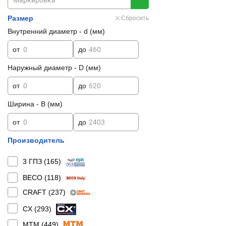
Размер
Сбросить
Внутренний диаметр - d (мм)
от
до
Наружный диаметр - D (мм)
от
до
Ширина - B (мм)
от
до
Производитель
3 ГПЗ (
165
)
BECO (
118
)
CRAFT (
237
)
CX (
293
)
MTM (
449
)