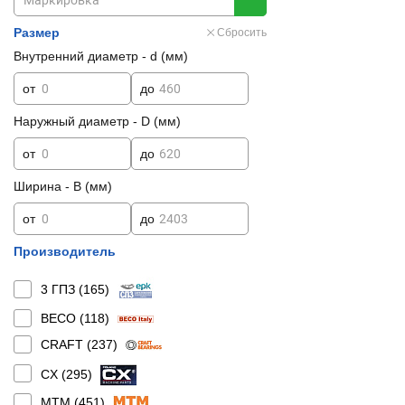
Размер
Сбросить
Внутренний диаметр - d (мм)
от
до
Наружный диаметр - D (мм)
от
до
Ширина - B (мм)
от
до
Производитель
3 ГПЗ (
165
)
BECO (
118
)
CRAFT (
237
)
CX (
295
)
MTM (
451
)