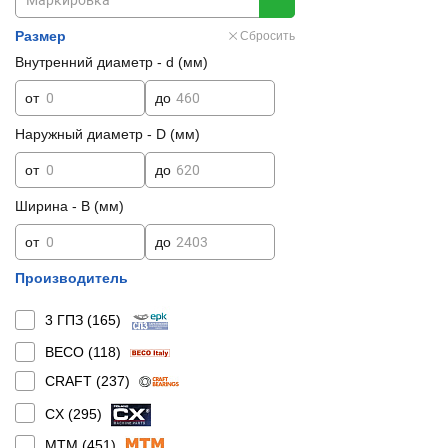
Размер
Сбросить
Внутренний диаметр - d (мм)
от
до
Наружный диаметр - D (мм)
от
до
Ширина - B (мм)
от
до
Производитель
3 ГПЗ (
165
)
BECO (
118
)
CRAFT (
237
)
CX (
295
)
MTM (
451
)