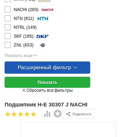
NACHI (
283
)
NTN (
811
)
NTRL (
149
)
SKF (
185
)
ZNL (
653
)
Показать еще
Расширенный фильтр
Подшипник H-E 30307 J NACHI
Поделиться