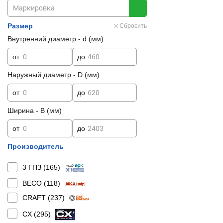
Размер
Сбросить
Внутренний диаметр - d (мм)
от
до
Наружный диаметр - D (мм)
от
до
Ширина - B (мм)
от
до
Производитель
3 ГПЗ (
165
)
BECO (
118
)
CRAFT (
237
)
CX (
295
)