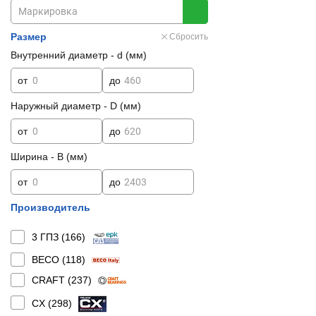
Размер
Сбросить
Внутренний диаметр - d (мм)
от
до
Наружный диаметр - D (мм)
от
до
Ширина - B (мм)
от
до
Производитель
3 ГПЗ (
166
)
BECO (
118
)
CRAFT (
237
)
CX (
298
)