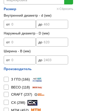
Размер
Сбросить
Внутренний диаметр - d (мм)
от
до
Наружный диаметр - D (мм)
от
до
Ширина - B (мм)
от
до
Производитель
3 ГПЗ (
166
)
BECO (
118
)
CRAFT (
237
)
CX (
298
)
MTM (
452
)