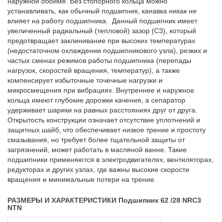
наружной обойме. Без стопорного кольца можно
устанавливать, как обычный подшипник, канавка никак не
влияет на работу подшипника. Данный подшипник имеет
увеличенный радиальный (тепловой) зазор (C3), который
предотвращает заклинивание при высоких температурах
(недостаточном охлаждении подшипникового узла), резких и
частых сменах режимов работы подшипника (перепады
нагрузок, скоростей вращения, температур), а также
компенсирует избыточные точечные нагрузки и
микросмещения при вибрациях. Внутреннее и наружное
кольца имеют глубокие дорожки качения, а сепаратор
удерживает шарики на равных расстояниях друг от друга.
Открытость конструкции означает отсутствие уплотнений и
защитных шайб, что обеспечивает низкое трение и простоту
смазывания, но требует более тщательной защиты от
загрязнений, может работать в масляной ванне. Такие
подшипники применяются в электродвигателях, вентиляторах,
редукторах и других узлах, где важны высокие скорости
вращения и минимальные потери на трение.
РАЗМЕРЫ И ХАРАКТЕРИСТИКИ Подшипник 62 /28 NRC3
NTN