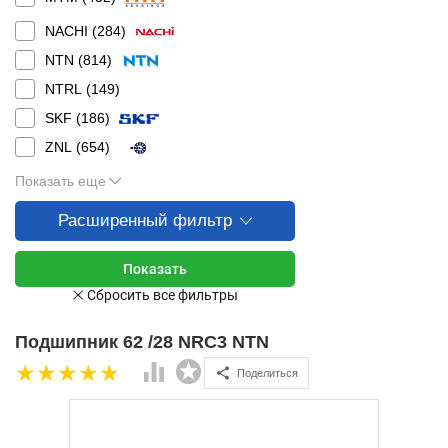
NACHI (
284
)
NTN (
814
)
NTRL (
149
)
SKF (
186
)
ZNL (
654
)
Показать еще
Расширенный фильтр
Подшипник 62 /28 NRC3 NTN
Поделиться