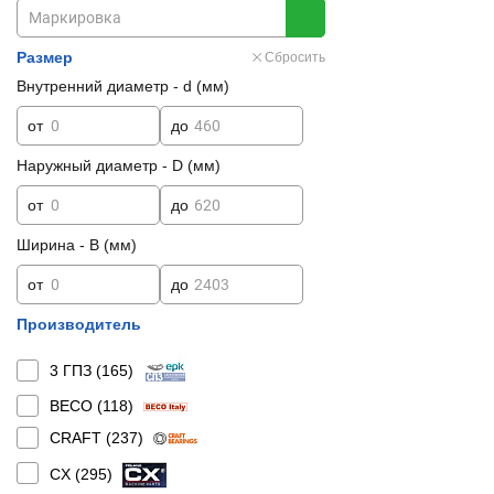
Размер
Сбросить
Внутренний диаметр - d (мм)
от
до
Наружный диаметр - D (мм)
от
до
Ширина - B (мм)
от
до
Производитель
3 ГПЗ (
165
)
BECO (
118
)
CRAFT (
237
)
CX (
295
)