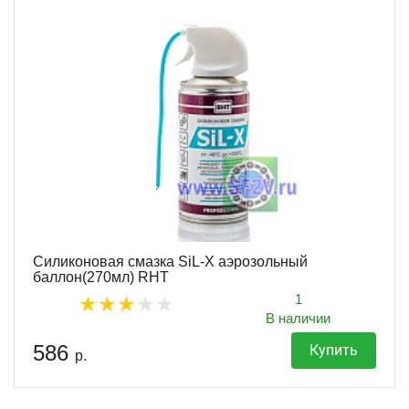
Силиконовая смазка SiL-X аэрозольный
баллон(270мл) RHT
1
В наличии
586
Купить
р.