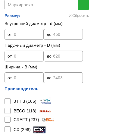
Размер
Сбросить
Внутренний диаметр - d (мм)
от
до
Наружный диаметр - D (мм)
от
до
Ширина - B (мм)
от
до
Производитель
3 ГПЗ (
165
)
BECO (
118
)
CRAFT (
237
)
CX (
296
)