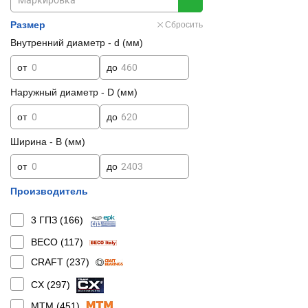
Размер
Сбросить
Внутренний диаметр - d (мм)
от
до
Наружный диаметр - D (мм)
от
до
Ширина - B (мм)
от
до
Производитель
3 ГПЗ (
166
)
BECO (
117
)
CRAFT (
237
)
CX (
297
)
MTM (
451
)