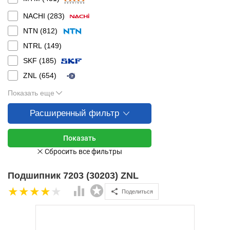
NACHI (
283
)
NTN (
812
)
NTRL (
149
)
SKF (
185
)
ZNL (
654
)
Показать еще
Расширенный фильтр
Подшипник 7203 (30203) ZNL
Поделиться