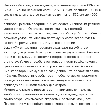
Ремень зубчатый, клиновидный, усиленный профиль XPA или
SPAX, Ширина наружной части 12,5-13,0 мм, толщина 9,0-10,0
мм, а также множество вариантов длины: от 572 мм до 4000
мм.
Клиновой ремень профиль XPA относится к клиновым ремням
узкого сечения. От классических клиновых ремней
узкоклиновые отличаются тем, что способны работать в более
сложных условиях. Именно поэтому их часто используют в
тяжелой промышленности и машиностроении.
Буква «Х» в названии профиля указывает на зубчатую
конструкцию ремня. Такие ремни имеют удлиненные боковые
грани с открытыми флангами (обертка с боковых сторон
отсутствует), что способствует неизменности коэффициента
трения на протяжении всего срока эксплуатации. А также
имеют поперечные зубья по всей длине, что делает их особо
гибкими. Поперечные зубья ремня обеспечивают надежную
посадку в канавки шкивов и повышенную эластичность в
приводах со шкивами малых диаметров.
Узкопрофильные клиновые ремни применяются там, где
необходимо реализовать компактную передачу, при этом
важно сохранить высокую скорость и большую мощность.
Применение узкопрофильного клинового ремня позволяет в