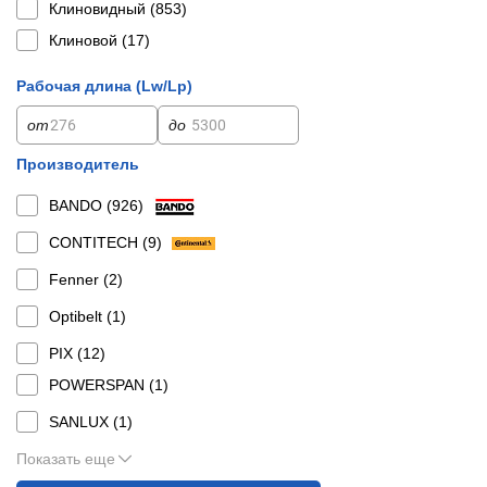
Клиновидный (
853
)
Клиновой (
17
)
Рабочая длина (Lw/Lp)
от
до
Производитель
BANDO (
926
)
CONTITECH (
9
)
Fenner (
2
)
Optibelt (
1
)
PIX (
12
)
POWERSPAN (
1
)
SANLUX (
1
)
Показать еще