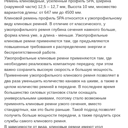
Ремень клиновидный, усиленный профиль SPA, Ширина
(наружной части) 12,5 – 12,7 мм, Высота 10 мм, множество
вариантов длины: от 647 мм до 4500 мм.
Клиновой ремень профиль SPA относится к узкопрофильному
виду клиновых ремней. В отличие от классического, у
узкопрофильного ремня глубина сечения намного больше,
форма клина уже, а длина - меньше. Узкопрофильные
клиновые ремни применяются там, где предъявляются
повышенные требования к распределению энергии и
беспрепятственной работе.
Узкопрофильные клиновые ремни применяются там, где
необходимо реализовать компактную передачу, при этом
важно сохранить высокую скорость и большую мощность.
Применение узкопрофильного клинового ремня позволяет в
два раза уменьшить количество канавок на шкиве, а также в
целом количество ремней в передаче. В последнее время
большинство силовых установок стали оснащать
универсальными шкивами, поэтому стало возможным
применять клиновые ремни узкого сечения, вместо
стандартных, как это было раньше. Такой подход позволят
получить больше мощности передачи, а также продлить срок
службы самого клинового ремня.
В зависимости от вида, клиновые ремни имеют угол