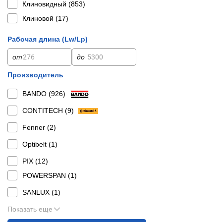
Клиновидный (
853
)
Клиновой (
17
)
Рабочая длина (Lw/Lp)
от
до
Производитель
BANDO (
926
)
CONTITECH (
9
)
Fenner (
2
)
Optibelt (
1
)
PIX (
12
)
POWERSPAN (
1
)
SANLUX (
1
)
Показать еще