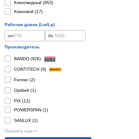
Клиновидный (
853
)
Клиновой (
17
)
Рабочая длина (Lw/Lp)
от
до
Производитель
BANDO (
926
)
CONTITECH (
9
)
Fenner (
2
)
Optibelt (
1
)
PIX (
12
)
POWERSPAN (
1
)
SANLUX (
1
)
Показать еще