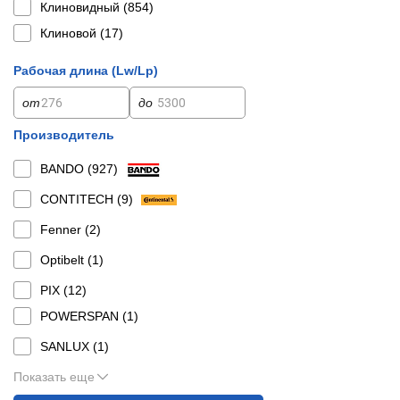
Клиновидный (
854
)
Клиновой (
17
)
Рабочая длина (Lw/Lp)
от
до
Производитель
BANDO (
927
)
CONTITECH (
9
)
Fenner (
2
)
Optibelt (
1
)
PIX (
12
)
POWERSPAN (
1
)
SANLUX (
1
)
Показать еще