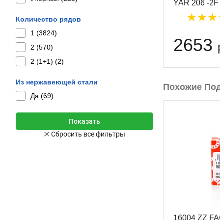
YAR 206 -2F
Количество рядов
1 (
3824
)
2653
2 (
570
)
2 (1+1) (
2
)
Из нержавеющей стали
Похожие По
Да (
69
)
16004 ZZ F