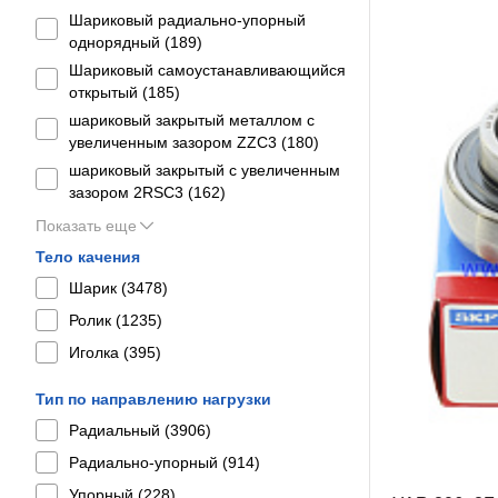
Шариковый радиально-упорный
однорядный (
189
)
Шариковый самоустанавливающийся
открытый (
185
)
шариковый закрытый металлом с
увеличенным зазором ZZC3 (
180
)
шариковый закрытый с увеличенным
зазором 2RSС3 (
162
)
Показать еще
Тело качения
Шарик (
3478
)
Ролик (
1235
)
Иголка (
395
)
Тип по направлению нагрузки
Радиальный (
3906
)
Радиально-упорный (
914
)
Упорный (
228
)