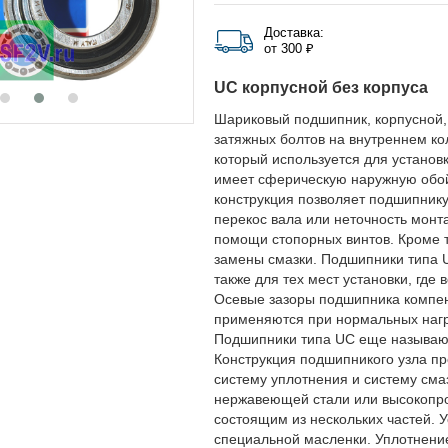
Доставка:
от 300 ₽
UC корпусной без корпуса
Шариковый подшипник, корпусной, 
затяжных болтов на внутреннем ко
который используется для установ
имеет сферическую наружную обойм
конструкция позволяет подшипнику
перекос вала или неточность монт
помощи стопорных винтов. Кроме т
замены смазки. Подшипники типа U
также для тех мест установки, гд
Осевые зазоры подшипника компе
применяются при нормальных нагру
Подшипники типа UC еще называю
Конструкция подшипникого узла пр
систему уплотнения и систему смаз
нержавеющей стали или высокопро
состоящим из нескольких частей. У
специальной масленки. Уплотнени