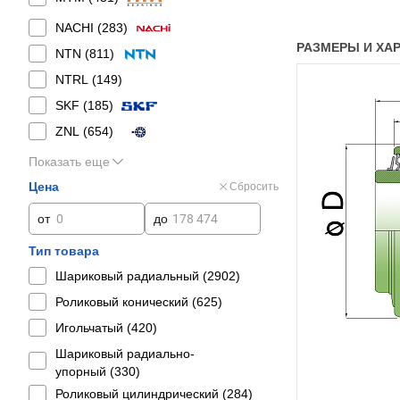
NACHI (
283
)
РАЗМЕРЫ И ХАР
NTN (
811
)
NTRL (
149
)
SKF (
185
)
ZNL (
654
)
Показать еще
Цена
Сбросить
от
до
Тип товара
Шариковый радиальный (
2902
)
Роликовый конический (
625
)
Игольчатый (
420
)
Шариковый радиально-
упорный (
330
)
Роликовый цилиндрический (
284
)