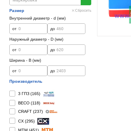
Размер
Сбросить
Внутренний диаметр - d (мм)
от
до
Наружный диаметр - D (мм)
от
до
Ширина - B (мм)
от
до
Производитель
3 ГПЗ (
165
)
BECO (
118
)
CRAFT (
237
)
CX (
295
)
MTM (
451
)