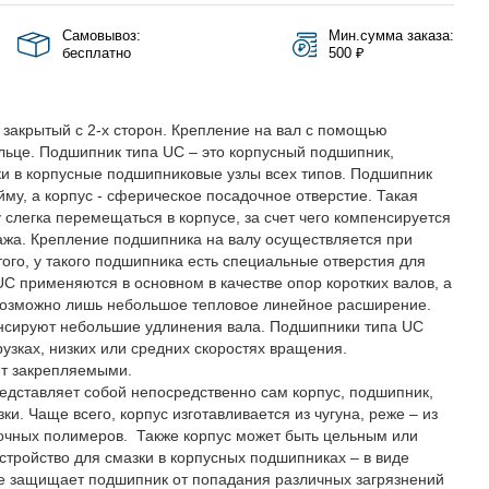
Самовывоз:
Мин.сумма заказа:
бесплатно
500 ₽
закрытый с 2-х сторон. Крепление на вал с помощью
льце. Подшипник типа UC – это корпусный подшипник,
ки в корпусные подшипниковые узлы всех типов. Подшипник
у, а корпус - сферическое посадочное отверстие. Такая
 слегка перемещаться в корпусе, за счет чего компенсируется
ажа. Крепление подшипника на валу осуществляется при
ого, у такого подшипника есть специальные отверстия для
C применяются в основном в качестве опор коротких валов, а
е возможно лишь небольшое тепловое линейное расширение.
нсируют небольшие удлинения вала. Подшипники типа UC
зках, низких или средних скоростях вращения.
т закрепляемыми.
едставляет собой непосредственно сам корпус, подшипник,
ки. Чаще всего, корпус изготавливается из чугуна, реже – из
чных полимеров. Также корпус может быть цельным или
стройство для смазки в корпусных подшипниках – в виде
е защищает подшипник от попадания различных загрязнений