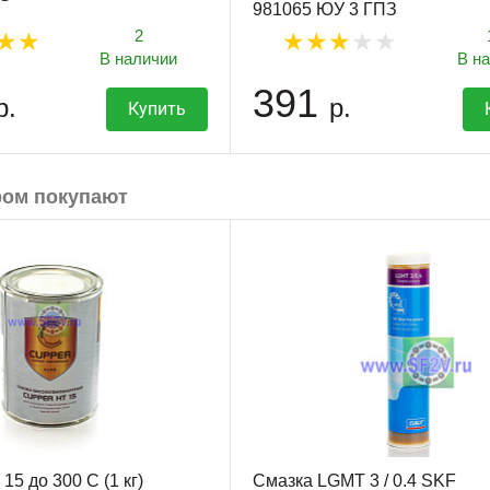
981065 ЮУ 3 ГПЗ
2
В наличии
В н
391
р.
р.
Купить
ром покупают
5 до 300 С (1 кг)
Смазка LGMT 3 / 0.4 SKF