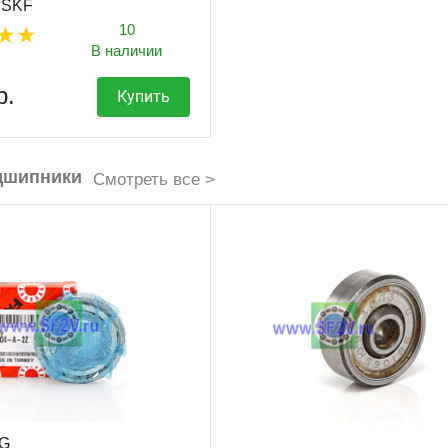
 SKF
10
В наличии
р.
Купить
дшипники
Смотреть все >
AG