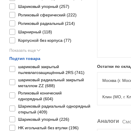
Шариковый упорный (
257
)
Роликовый сферический (
222
)
Роликовый радиальный (
214
)
Шарнирный (
118
)
Корпусной без корпуса (
77
)
Показать еще
Подтип товара
Остатки по скл
шариковый закрытый
пылевлагозащищённый 2RS (
741
)
шариковый радиальный закрытый
Москва (г. Моск
металлом ZZ (
688
)
Роликовый конический
Клин (МО, г. К
однорядный (
604
)
Шариковый радиальный однорядный
открытый (
409
)
Шариковый упорный (
226
)
Аналоги
Смо
HK игольчатый без втулки (
196
)