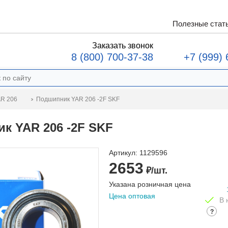
Полезные стат
Заказать звонок
8 (800) 700-37-38
+7 (999) 
Подшипник YAR 206 -2F SKF
R 206
к YAR 206 -2F SKF
Артикул:
1129596
2653
₽/шт.
Указана розничная цена
Цена оптовая
В 
?