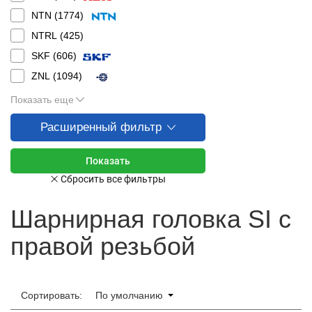
NTN (
1774
)
NTRL (
425
)
SKF (
606
)
ZNL (
1094
)
Показать еще
Расширенный фильтр
Шарнирная головка SI с
правой резьбой
Сортировать:
По умолчанию