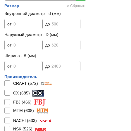
Размер
Сбросить
Внутренний диаметр - d (мм)
от
до
Наружный диаметр - D (мм)
от
до
Ширина - B (мм)
от
до
Производитель
CRAFT (
572
)
CX (
685
)
FBJ (
466
)
MTM (
608
)
NACHI (
533
)
NSK (
526
)