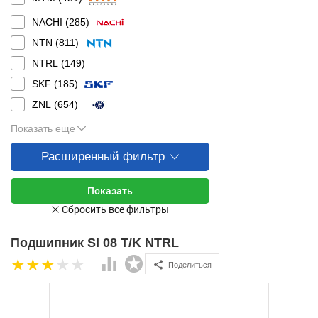
NACHI (
285
)
NTN (
811
)
NTRL (
149
)
SKF (
185
)
ZNL (
654
)
Показать еще
Расширенный фильтр
Подшипник SI 08 T/K NTRL
Поделиться