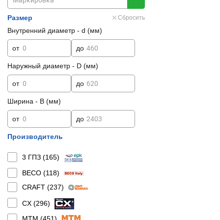
Размер
Сбросить
Внутренний диаметр - d (мм)
от
до
Наружный диаметр - D (мм)
от
до
Ширина - B (мм)
от
до
Производитель
3 ГПЗ (
165
)
BECO (
118
)
CRAFT (
237
)
CX (
296
)
MTM (
451
)