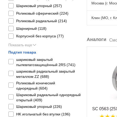
Москва (г. Моск
Шариковый упорный (
257
)
Роликовый сферический (
224
)
Клин (МО, г. К
Роликовый радиальный (
214
)
Шарнирный (
118
)
Корпусной без корпуса (
77
)
Аналоги
Смо
Показать еще
Подтип товара
шариковый закрытый
пылевлагозащищённый 2RS (
741
)
шариковый радиальный закрытый
металлом ZZ (
688
)
Роликовый конический
однорядный (
604
)
Шариковый радиальный однорядный
открытый (
409
)
Шариковый упорный (
226
)
SC 0563 (2
HK игольчатый без втулки (
196
)