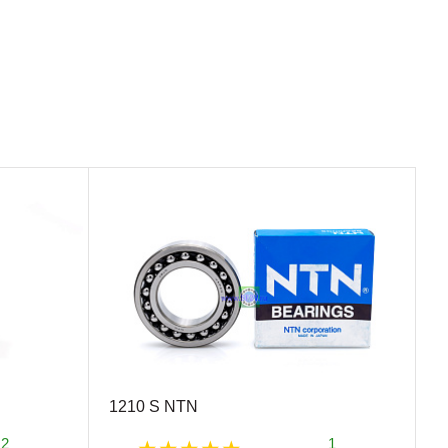
1210 S NTN
2
1