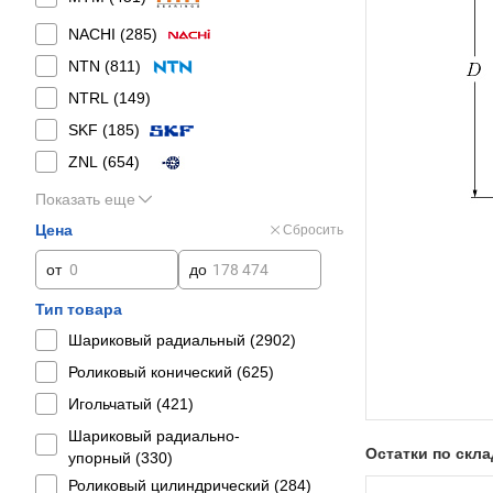
NACHI (
285
)
NTN (
811
)
NTRL (
149
)
SKF (
185
)
ZNL (
654
)
Показать еще
Цена
Сбросить
от
до
Тип товара
Шариковый радиальный (
2902
)
Роликовый конический (
625
)
Игольчатый (
421
)
Шариковый радиально-
Остатки по скл
упорный (
330
)
Роликовый цилиндрический (
284
)