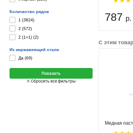
Количество рядов
787
р.
1 (
3824
)
2 (
572
)
2 (1+1) (
2
)
С этим това
Из нержавеющей стали
Да (
69
)
Медная паст