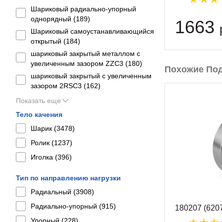
Шариковый радиально-упорный
однорядный (
189
)
1663
Шариковый самоустанавливающийся
открытый (
184
)
шариковый закрытый металлом с
увеличенным зазором ZZC3 (
180
)
Похожие По
шариковый закрытый с увеличенным
зазором 2RSС3 (
162
)
Показать еще
Тело качения
Шарик (
3478
)
Ролик (
1237
)
Иголка (
396
)
Тип по направлению нагрузки
Радиальный (
3908
)
Радиально-упорный (
915
)
180207 (620
Упорный (
228
)