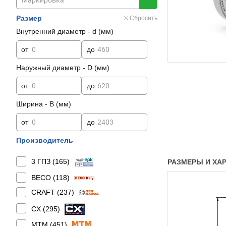
Размер
Сбросить
Внутренний диаметр - d (мм)
от
до
Наружный диаметр - D (мм)
от
до
Ширина - B (мм)
от
до
Производитель
3 ГПЗ (
165
)
РАЗМЕРЫ И ХАР
BECO (
118
)
CRAFT (
237
)
CX (
295
)
MTM (
451
)