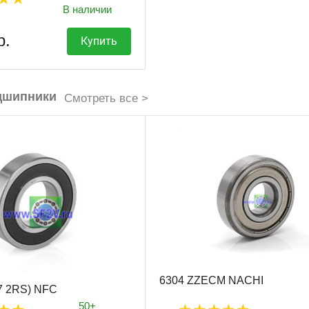
В наличии
р.
Купить
дшипники
Смотреть все >
6304 ZZECM NACHI
7 2RS) NFC
50+