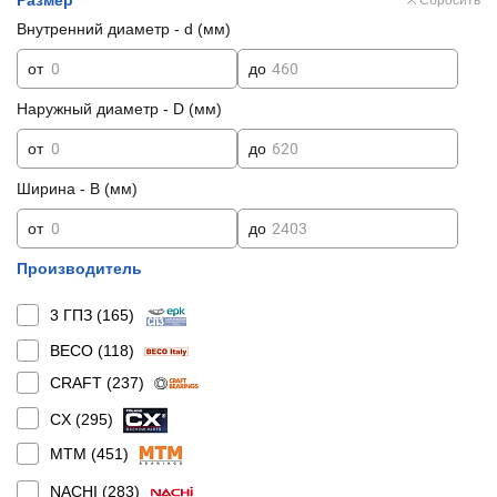
Размер
Сбросить
Внутренний диаметр - d (мм)
от
до
Наружный диаметр - D (мм)
от
до
Ширина - B (мм)
от
до
Производитель
3 ГПЗ (
165
)
BECO (
118
)
CRAFT (
237
)
CX (
295
)
MTM (
451
)
NACHI (
283
)