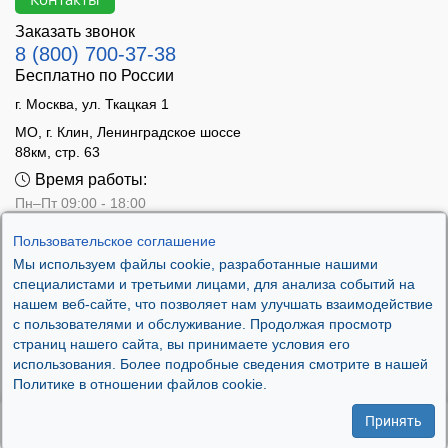
моделей позволяет найти подходящий вариант по
Заказать звонок
массогабаритным характеристикам, исполнению
8 (800) 700-37-38
боковых защитных уплотнителей и другим
Бесплатно по России
характеристикам.
г. Москва, ул. Ткацкая 1
Применение этого типа подшипников повсеместно,
МО, г. Клин, Ленинградское шоссе
от детских игрушек и бытовых приборов до отраслей
88км, стр. 63
высокоточного машиностроения, авиакосмического
Время работы:
применения.
Пн–Пт 09:00 - 18:00
Сб 10:00 - 14:00
Пользовательское соглашение
Вс - выходной
Мы используем файлы cookie, разработанные нашими
специалистами и третьими лицами, для анализа событий на
нашем веб-сайте, что позволяет нам улучшать взаимодействие
с пользователями и обслуживание. Продолжая просмотр
страниц нашего сайта, вы принимаете условия его
использования. Более подробные сведения смотрите в нашей
Политике в отношении файлов cookie.
Принять
Контакты
Сравнение
Корзина
Избранное