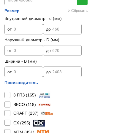
Размер
Сбросить
Внутренний диаметр - d (мм)
от
до
Наружный диаметр - D (мм)
от
до
Ширина - B (мм)
от
до
Производитель
3 ГПЗ (
165
)
BECO (
118
)
CRAFT (
237
)
CX (
295
)
MTM (
451
)