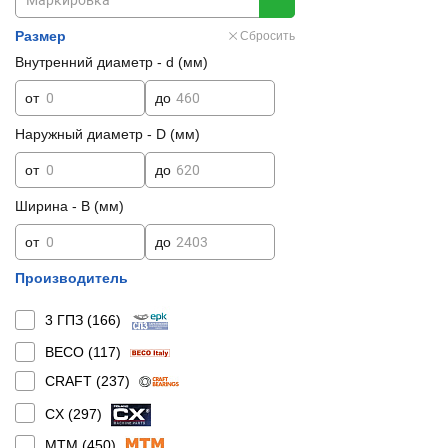
Размер
Сбросить
Внутренний диаметр - d (мм)
от
до
Наружный диаметр - D (мм)
от
до
Ширина - B (мм)
от
до
Производитель
3 ГПЗ (
166
)
BECO (
117
)
CRAFT (
237
)
CX (
297
)
MTM (
450
)