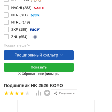
NACHI (
283
)
NTN (
811
)
NTRL (
149
)
SKF (
185
)
ZNL (
654
)
Показать еще
Расширенный фильтр
Подшипник HK 2526 KOYO
Поделиться