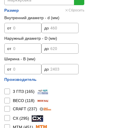
Размер
Сбросить
Внутренний диаметр - d (мм)
от
до
Наружный диаметр - D (мм)
от
до
Ширина - B (мм)
от
до
Производитель
3 ГПЗ (
165
)
BECO (
118
)
CRAFT (
237
)
CX (
295
)
MTM (
451
)