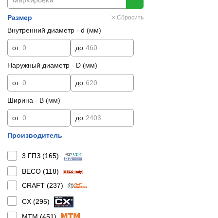
Размер
Сбросить
Внутренний диаметр - d (мм)
от
до
Наружный диаметр - D (мм)
от
до
Ширина - B (мм)
от
до
Производитель
3 ГПЗ (
165
)
BECO (
118
)
CRAFT (
237
)
CX (
295
)
MTM (
451
)