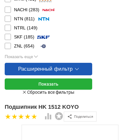
NACHI (
283
)
NTN (
811
)
NTRL (
149
)
SKF (
185
)
ZNL (
654
)
Показать еще
Расширенный фильтр
Подшипник HK 1512 KOYO
Поделиться