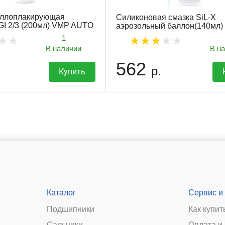
аллоплакирующая
Силиконовая смазка SiL-X
I 2/3 (200мл) VMP AUTO
аэрозольный баллон(140мл)
1
В наличии
В н
562
р.
Купить
Каталог
Сервис и
Подшипники
Как купит
Сальники
Оплата и