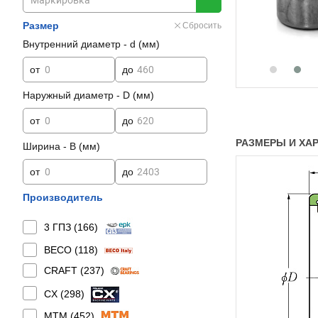
Размер
Сбросить
Внутренний диаметр - d (мм)
от
до
Наружный диаметр - D (мм)
от
до
РАЗМЕРЫ И ХАР
Ширина - B (мм)
от
до
Производитель
3 ГПЗ (
166
)
BECO (
118
)
CRAFT (
237
)
CX (
298
)
MTM (
452
)