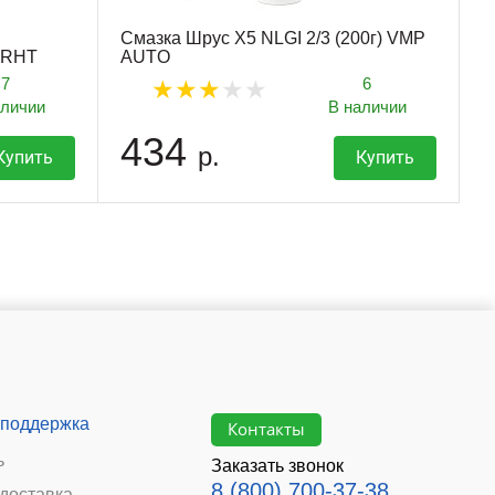
Смазка Шрус X5 NLGI 2/3 (200г) VMP
 RHT
AUTO
7
6
аличии
В наличии
434
р.
Купить
Купить
 поддержка
Контакты
ь
Заказать звонок
8 (800) 700-37-38
 доставка