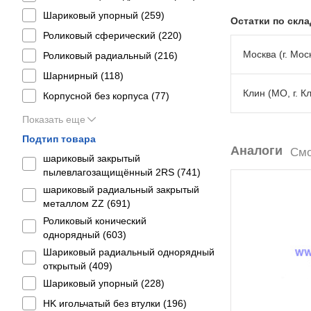
Шариковый упорный (
259
)
Остатки по скл
Роликовый сферический (
220
)
Москва (г. Моск
Роликовый радиальный (
216
)
Шарнирный (
118
)
Клин (МО, г. К
Корпусной без корпуса (
77
)
Показать еще
Подтип товара
Аналоги
Смо
шариковый закрытый
пылевлагозащищённый 2RS (
741
)
шариковый радиальный закрытый
металлом ZZ (
691
)
Роликовый конический
однорядный (
603
)
Шариковый радиальный однорядный
открытый (
409
)
Шариковый упорный (
228
)
HK игольчатый без втулки (
196
)