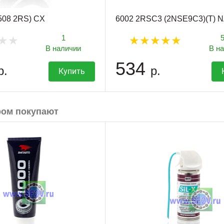
508 2RS) CX
6002 2RSC3 (2NSE9C3)(T) 
1
В наличии
В н
534
р.
р.
Купить
ром покупают