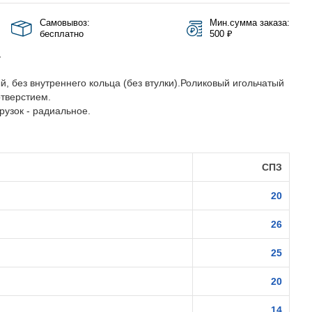
Самовывоз:
Мин.сумма заказа:
бесплатно
500 ₽
Т
, без внутреннего кольца (без втулки).Роликовый игольчатый
тверстием.
узок - радиальное.
СПЗ
20
26
25
20
14