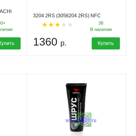
NACHI
3204 2RS (3056204 2RS) NFC
50+
38
аличии
В наличии
1360
р.
Купить
Купить