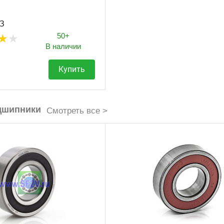
ПЗ
50+
В наличии
Купить
дшипники
Смотреть все >