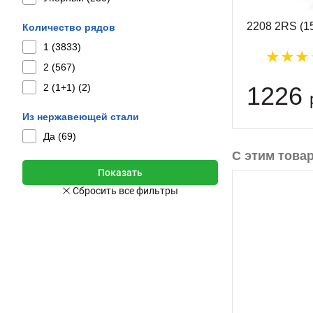
2208 2RS (1
Количество рядов
1 (
3833
)
2 (
567
)
1226
2 (1+1) (
2
)
Из нержавеющей стали
Да (
69
)
С этим това