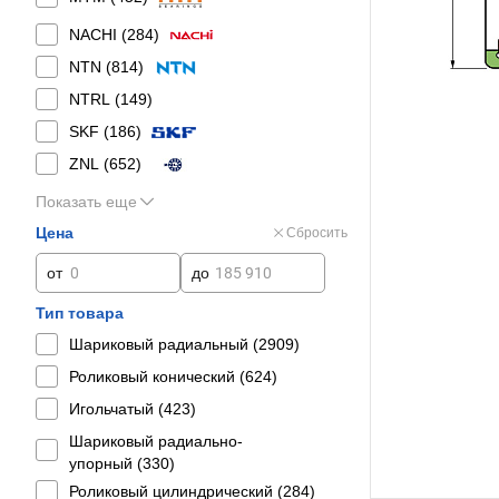
NACHI (
284
)
NTN (
814
)
NTRL (
149
)
SKF (
186
)
ZNL (
652
)
Показать еще
Цена
Сбросить
от
до
Тип товара
Шариковый радиальный (
2909
)
Роликовый конический (
624
)
Игольчатый (
423
)
Шариковый радиально-
упорный (
330
)
Роликовый цилиндрический (
284
)