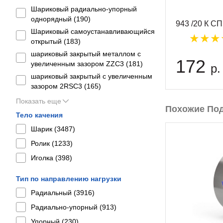
Шариковый радиально-упорный
однорядный (
190
)
943 /20 К С
Шариковый самоустанавливающийся
открытый (
183
)
шариковый закрытый металлом с
172
увеличенным зазором ZZC3 (
181
)
р.
шариковый закрытый с увеличенным
зазором 2RSС3 (
165
)
Показать еще
Похожие По
Тело качения
Шарик (
3487
)
Ролик (
1233
)
Иголка (
398
)
Тип по направлению нагрузки
Радиальный (
3916
)
Радиально-упорный (
913
)
Упорный (
230
)