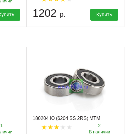
аличии
1202
р.
Купить
Купить
180204 Ю (6204 SS 2RS) MTM
1
2
аличии
В наличии