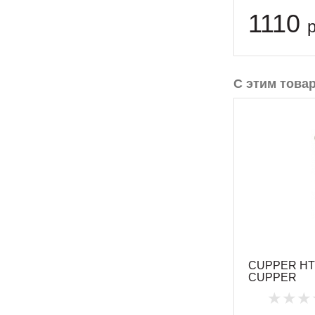
1110
р
С этим това
CUPPER HT 1
CUPPER