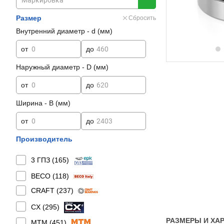
Размер
Сбросить
Внутренний диаметр - d (мм)
от
до
Наружный диаметр - D (мм)
от
до
Ширина - B (мм)
от
до
Производитель
3 ГПЗ (
165
)
BECO (
118
)
CRAFT (
237
)
CX (
295
)
РАЗМЕРЫ И ХАР
MTM (
451
)