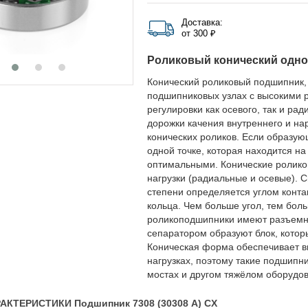
Доставка:
от 300 ₽
Роликовый конический одн
Конический роликовый подшипник,
подшипниковых узлах с высокими 
регулировки как осевого, так и р
дорожки качения внутреннего и на
конических роликов. Если образую
одной точке, которая находится на
оптимальными. Конические ролик
нагрузки (радиальные и осевые). 
степени определяется углом контак
кольца. Чем больше угол, тем бол
роликоподшипники имеют разъемную
сепаратором образуют блок, котор
Коническая форма обеспечивает в
нагрузках, поэтому такие подшипн
мостах и другом тяжёлом оборудо
АКТЕРИСТИКИ Подшипник 7308 (30308 A) CX