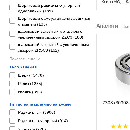
Клин (МО, г. К
Шариковый радиально-упорный
однорядный (
189
)
Шариковый самоустанавливающийся
открытый (
185
)
Аналоги
Смо
шариковый закрытый металлом с
увеличенным зазором ZZC3 (
180
)
шариковый закрытый с увеличенным
зазором 2RSС3 (
162
)
Показать еще
Тело качения
Шарик (
3478
)
Ролик (
1235
)
Иголка (
395
)
7308 (30308
Тип по направлению нагрузки
Радиальный (
3906
)
Радиально-упорный (
914
)
Упорный (
228
)