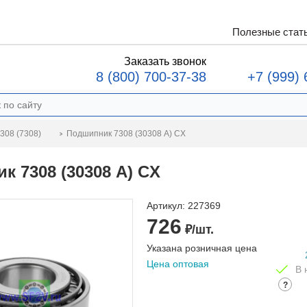
Полезные стат
Заказать звонок
8 (800) 700-37-38
+7 (999) 
Подшипник 7308 (30308 A) CX
308 (7308)
к 7308 (30308 A) CX
Артикул:
227369
726
₽/шт.
Указана розничная цена
Цена оптовая
В 
?