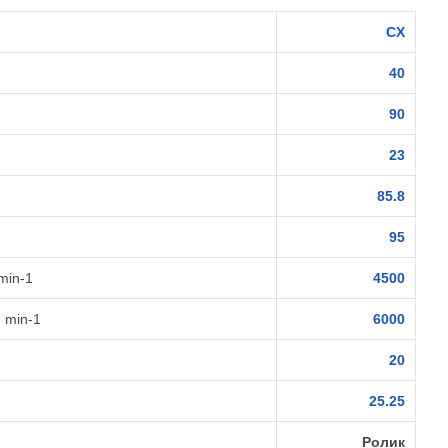
CX
40
90
23
85.8
95
min-1
4500
 min-1
6000
20
25.25
Ролик