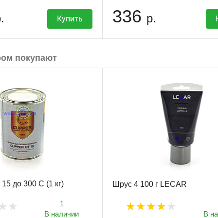
336
.
р.
Купить
ром покупают
5 до 300 С (1 кг)
Шрус 4 100 г LECAR
1
В наличии
В н