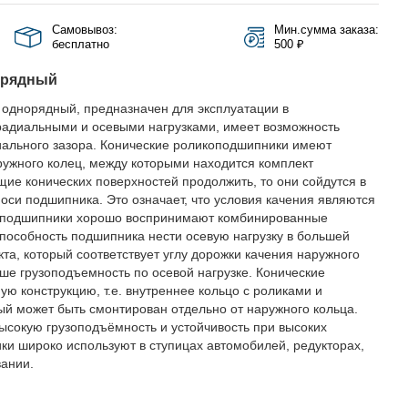
Самовывоз:
Мин.сумма заказа:
бесплатно
500 ₽
орядный
 однорядный, предназначен для эксплуатации в
радиальными и осевыми нагрузками, имеет возможность
адиального зазора. Конические роликоподшипники имеют
ружного колец, между которыми находится комплект
щие конических поверхностей продолжить, то они сойдутся в
 оси подшипника. Это означает, что условия качения являются
оподшипники хорошо воспринимают комбинированные
Способность подшипника нести осевую нагрузку в большей
та, который соответствует углу дорожки качения наружного
ьше грузоподъемность по осевой нагрузке. Конические
 конструкцию, т.е. внутреннее кольцо с роликами и
ый может быть смонтирован отдельно от наружного кольца.
ысокую грузоподъёмность и устойчивость при высоких
ики широко используют в ступицах автомобилей, редукторах,
вании.