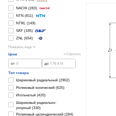
NACHI (
283
)
NTN (
811
)
NTRL (
149
)
SKF (
185
)
ZNL (
654
)
Показать еще
Цена
Сбросить
от
до
Тип товара
Шариковый радиальный (
2902
)
Роликовый конический (
625
)
Игольчатый (
420
)
Шариковый радиально-
упорный (
330
)
Роликовый цилиндрический (
284
)