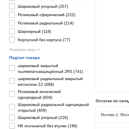
Шариковый упорный (
257
)
Роликовый сферический (
222
)
Роликовый радиальный (
214
)
Шарнирный (
118
)
Корпусной без корпуса (
77
)
Показать еще
Подтип товара
шариковый закрытый
пылевлагозащищённый 2RS (
741
)
шариковый радиальный закрытый
металлом ZZ (
688
)
Роликовый конический
однорядный (
604
)
Остатки по скл
Шариковый радиальный однорядный
открытый (
409
)
Москва (г. Моск
Шариковый упорный (
226
)
HK игольчатый без втулки (
196
)