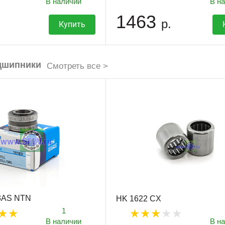
В наличии
В н
1463
р.
Купить
дшипники
Смотреть все >
/3AS NTN
HK 1622 CX
1
В наличии
В н