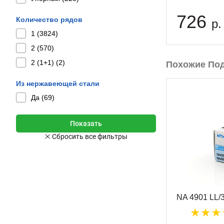
726
Количество рядов
р.
1 (
3824
)
2 (
570
)
2 (1+1) (
2
)
Похожие По
Из нержавеющей стали
Да (
69
)
NA 4901 LL