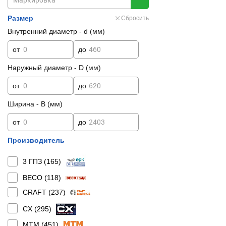
Размер
Сбросить
Внутренний диаметр - d (мм)
от
до
Наружный диаметр - D (мм)
от
до
Ширина - B (мм)
от
до
Производитель
3 ГПЗ (
165
)
BECO (
118
)
CRAFT (
237
)
CX (
295
)
MTM (
451
)