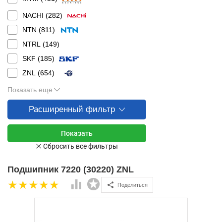
NACHI (
282
)
NTN (
811
)
NTRL (
149
)
SKF (
185
)
ZNL (
654
)
Показать еще
Расширенный фильтр
Подшипник 7220 (30220) ZNL
Поделиться