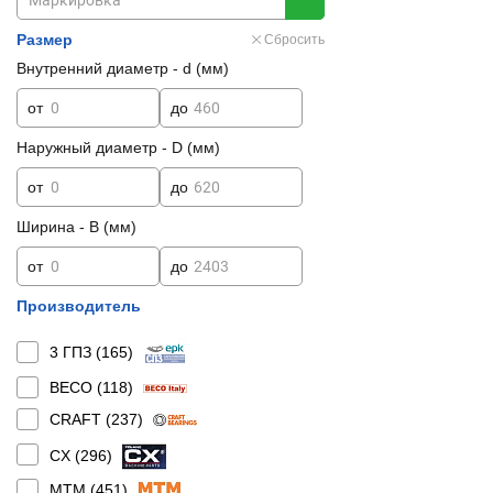
Размер
Сбросить
Внутренний диаметр - d (мм)
от
до
Наружный диаметр - D (мм)
от
до
Ширина - B (мм)
от
до
Производитель
3 ГПЗ (
165
)
BECO (
118
)
CRAFT (
237
)
CX (
296
)
MTM (
451
)