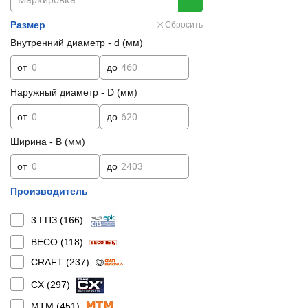
Размер
Сбросить
Внутренний диаметр - d (мм)
от
до
Наружный диаметр - D (мм)
от
до
Ширина - B (мм)
от
до
Производитель
3 ГПЗ (
166
)
BECO (
118
)
CRAFT (
237
)
CX (
297
)
MTM (
451
)