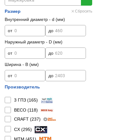
Размер
Сбросить
Внутренний диаметр - d (мм)
от
до
Наружный диаметр - D (мм)
от
до
Ширина - B (мм)
от
до
Производитель
3 ГПЗ (
165
)
BECO (
118
)
CRAFT (
237
)
CX (
295
)
MTM (
451
)