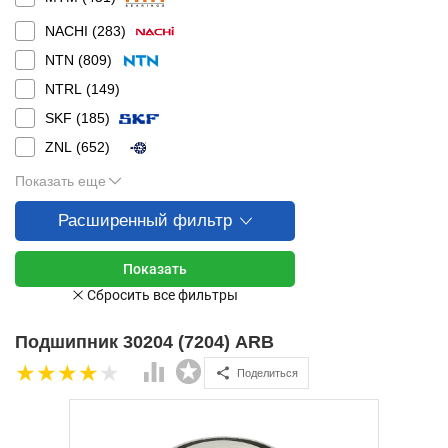
NACHI (
283
)
NTN (
809
)
NTRL (
149
)
SKF (
185
)
ZNL (
652
)
Показать еще
Расширенный фильтр
Подшипник 30204 (7204) ARB
Поделиться