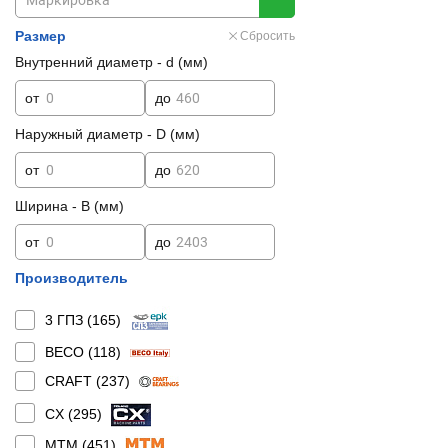
Размер
Сбросить
Внутренний диаметр - d (мм)
от
до
Наружный диаметр - D (мм)
от
до
Ширина - B (мм)
от
до
Производитель
3 ГПЗ (
165
)
BECO (
118
)
CRAFT (
237
)
CX (
295
)
MTM (
451
)