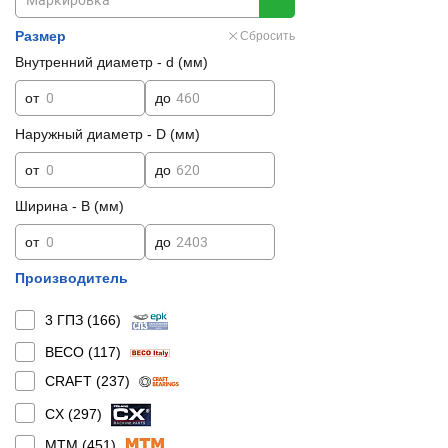
Размер
Сбросить
Внутренний диаметр - d (мм)
от
до
Наружный диаметр - D (мм)
от
до
Ширина - B (мм)
от
до
Производитель
3 ГПЗ (
166
)
BECO (
117
)
CRAFT (
237
)
CX (
297
)
MTM (
451
)