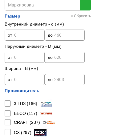
Размер
Сбросить
Внутренний диаметр - d (мм)
от
до
Наружный диаметр - D (мм)
от
до
Ширина - B (мм)
от
до
Производитель
3 ГПЗ (
166
)
BECO (
117
)
CRAFT (
237
)
CX (
297
)