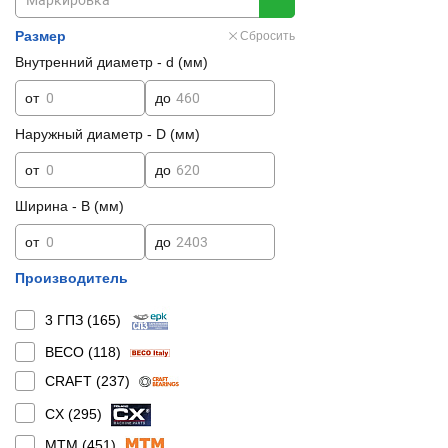
Размер
Сбросить
Внутренний диаметр - d (мм)
от
до
Наружный диаметр - D (мм)
от
до
Ширина - B (мм)
от
до
Производитель
3 ГПЗ (
165
)
BECO (
118
)
CRAFT (
237
)
CX (
295
)
MTM (
451
)