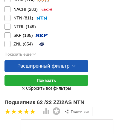
NACHI (
283
)
NTN (
811
)
NTRL (
149
)
SKF (
185
)
ZNL (
654
)
Показать еще
Расширенный фильтр
Подшипник 62 /22 ZZ/2AS NTN
Поделиться