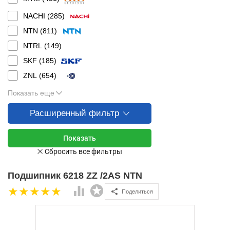
NACHI (
285
)
NTN (
811
)
NTRL (
149
)
SKF (
185
)
ZNL (
654
)
Показать еще
Расширенный фильтр
Подшипник 6218 ZZ /2AS NTN
Поделиться