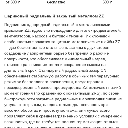
от 300 ₽
бесплатно
500 ₽
шариковый радиальный закрытый металлом ZZ
Подшипник однорядный радиальный с металлическими
крышками ZZ, идеально подходящие для электродвигателей,
вентиляторов, насосов и бытовой техники. Их ключевой
особенностью являются защитные металлические шайбы ZZ
— две бесконтактные стальные пластины с двух сторон,
создающие лабиринтный барьер без трения о рабочие
поверхности, что обеспечивает минимальный нагрев,
отличное рассеивание тепла и сохранение смазки на
длительный срок. Стандартный радиальный зазор CN
обеспечивает стабильную работу в обычных температурных
режимах без теплового расширения, предотвращая
преждевременный износ; преимущества ZZ включают низкий
момент трения (по сравнению с контактными 2RS), по своей
быстроходности закрытые радиальные шарикоподшипники не
уступают открытым, следовательно долговечность при
высоких оборотах и простоту монтажа, они лучше всего
проявляют себя в среднезагрязнённых условиях с умеренной
влажностью, где не требуется полная герметизация от пыли
или воды — в противном случае рекомендуются уплотнения