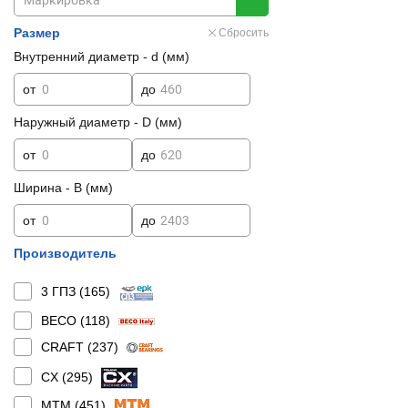
Размер
Сбросить
Внутренний диаметр - d (мм)
от
до
Наружный диаметр - D (мм)
от
до
Ширина - B (мм)
от
до
Производитель
3 ГПЗ (
165
)
BECO (
118
)
CRAFT (
237
)
CX (
295
)
MTM (
451
)