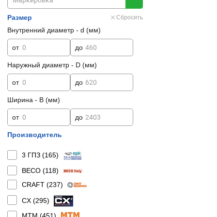
Размер
Сбросить
Внутренний диаметр - d (мм)
от
до
Наружный диаметр - D (мм)
от
до
Ширина - B (мм)
от
до
Производитель
3 ГПЗ (
165
)
BECO (
118
)
CRAFT (
237
)
CX (
295
)
MTM (
451
)