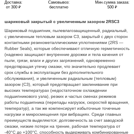
Доставка:
Самовывоз:
Мин.сумма заказа:
от 300 ₽
бесплатно
500 ₽
шариковый закрытый с увеличенным зазором 2RSС3
Шариковый подшипник, пылевлагозащищенный, радиальный,
с увеличенным тепловым зазором C3, закрытый с двух сторон
контактными резинометаллическими уплотнениями (2RS —
Rubber Seals), которые обеспечивают отличную герметичность
(надежно защищают внутренние дорожки и тела качения от
пыли, грязи, влаги и других загрязнений, одновременно
предотвращая утечку смазки, что значительно продлевает
срок службы в эксплуатации без дополнительного
обслуживания), и увеличенным радиальным (тепловым)
зазором (C3), который предотвращает заклинивание при
высоких температурах (недостаточном охлаждении
подшипникового узла), резких и частых сменах режимов
работы подшипника (перепады нагрузок, скоростей вращения,
температур), а так же компенсирует избыточные точечные
нагрузки и микросмещения при вибрациях. Среди главных
преимуществ выделяются: долговечность за счет заводской
смазки, низкие потери на трение, рабочая температура от
-40°C до +100°C, способность выдерживать комбинированные