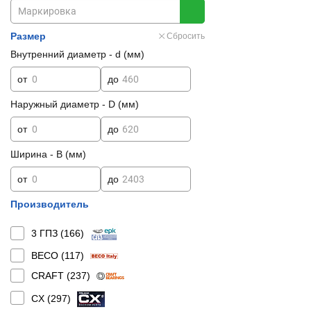
Размер
Сбросить
Внутренний диаметр - d (мм)
от
до
Наружный диаметр - D (мм)
от
до
Ширина - B (мм)
от
до
Производитель
3 ГПЗ (
166
)
BECO (
117
)
CRAFT (
237
)
CX (
297
)